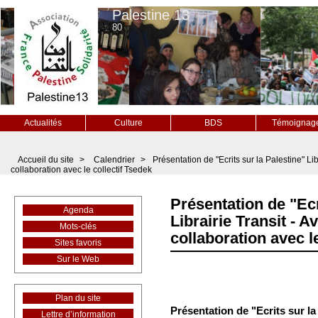
Palestine 13
80
Actualités
Culture
BDS
Témoignag
Accueil du site
>
Calendrier
>
Présentation de "Ecrits sur la Palestine" Lib
collaboration avec le collectif Tsedek
Présentation de "Ecr
Agenda
Librairie Transit - A
Mots-clés
collaboration avec l
Sites favoris
Sur le Web
Plan du site
Présentation de "Ecrits sur la
Lettre d’information