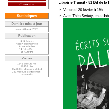
Librairie Transit - 51 Bd de la
Connexion
Vendredi 20 février à 19h
Statistiques
Avec Théo Serfaty, en collabo
Dernière mise à jour
samedi 8 août 2026
Publication
6202 Articles
Aucun album photo
Aucune brève
14 Sites Web
15 Auteurs
Visites
1546 aujourd’hui
10976 hier
15238807 depuis le début
231 visiteurs actuellement
connectés