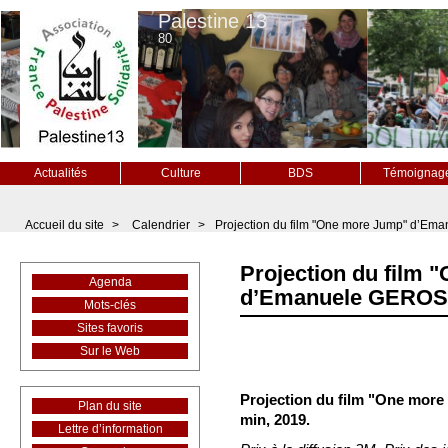
Palestine 13
80
Actualités
Culture
BDS
Témoignag
Accueil du site
>
Calendrier
>
Projection du film "One more Jump" d’Ema
Projection du film
Agenda
d’Emanuele GEROSA, 
Mots-clés
Sites favoris
Sur le Web
Projection du film "One more
Plan du site
min, 2019.
Lettre d’information