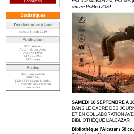
Prix à la diffusion 2M, Prix des
Connexion
œuvre PriMed 2020
Statistiques
Dernière mise à jour
samedi 8 août 2026
Publication
6205 Articles
Aucun album photo
Aucune brève
14 Sites Web
15 Auteurs
Visites
3493 aujourd’hui
10976 hier
15240754 depuis le début
188 visiteurs actuellement
connectés
SAMEDI 16 SEPTEMBRE A 1
DANS LE CADRE DES JOUR
ET EN COLLABORATION AVE
BIBLIOTHÈQUE L’ALCAZAR
Bibliothèque l’Alcazar / 58 c