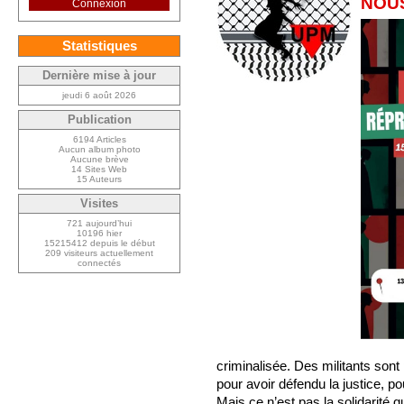
NOUS
Connexion
Statistiques
Dernière mise à jour
jeudi 6 août 2026
Publication
6194 Articles
Aucun album photo
Aucune brève
14 Sites Web
15 Auteurs
Visites
721 aujourd’hui
10196 hier
15215412 depuis le début
209 visiteurs actuellement
connectés
criminalisée. Des militants sont
pour avoir défendu la justice, po
Mais ce n’est pas la solidarité qu’i