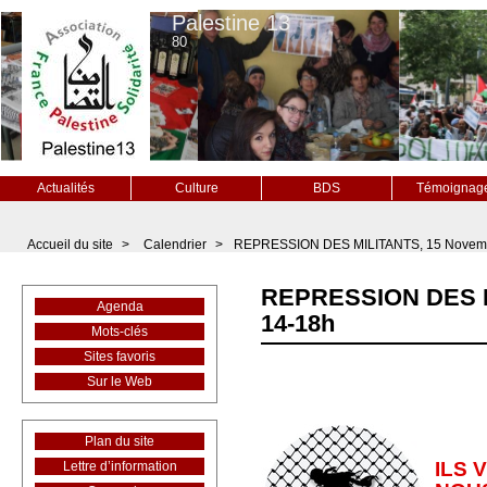
Palestine 13
80
Actualités
Culture
BDS
Témoignag
Accueil du site
>
Calendrier
>
REPRESSION DES MILITANTS, 15 Novem
REPRESSION DES M
Agenda
14-18h
Mots-clés
Sites favoris
Sur le Web
Plan du site
ILS 
Lettre d’information