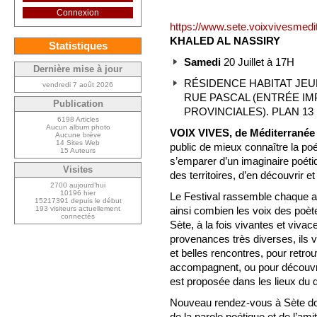
Connexion
https://www.sete.voixvivesmedi
KHALED AL NASSIRY
Statistiques
Samedi
20 Juillet à 17H
Dernière mise à jour
RÉSIDENCE HABITAT JEU
vendredi 7 août 2026
RUE PASCAL (ENTRÉE IM
Publication
PROVINCIALES). PLAN 13
6198 Articles
Aucun album photo
VOIX VIVES, de Méditerranée
Aucune brève
14 Sites Web
public de mieux connaître la p
15 Auteurs
s’emparer d’un imaginaire poétiq
Visites
des territoires, d’en découvrir et
2700 aujourd’hui
10196 hier
Le Festival rassemble chaque a
15217391 depuis le début
193 visiteurs actuellement
ainsi combien les voix des poèt
connectés
Sète, à la fois vivantes et viva
provenances très diverses, ils
et belles rencontres, pour retrou
accompagnent, ou pour découvrir
est proposée dans les lieux du q
Nouveau rendez-vous à Sète donc
de la parole poétique et de l’amit