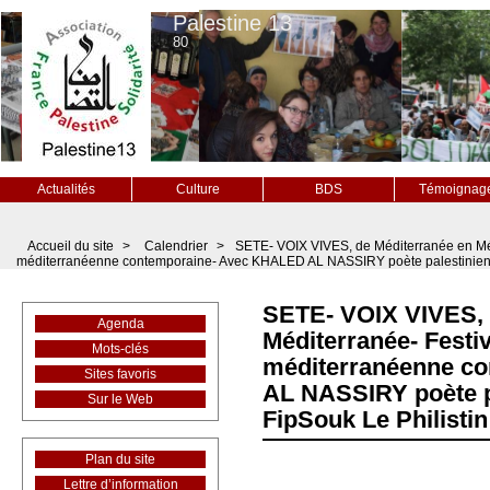
Palestine 13
80
Actualités
Culture
BDS
Témoignag
Accueil du site
>
Calendrier
>
SETE- VOIX VIVES, de Méditerranée en Méd
méditerranéenne contemporaine- Avec KHALED AL NASSIRY poète palestinien +
SETE- VOIX VIVES, 
Agenda
Méditerranée- Festi
Mots-clés
méditerranéenne c
Sites favoris
AL NASSIRY poète p
Sur le Web
FipSouk Le Philistin
Plan du site
Lettre d’information