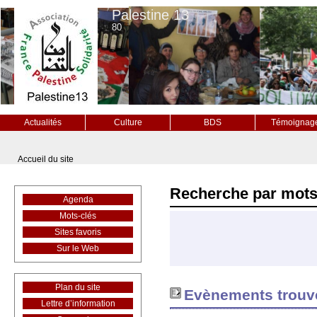
Palestine 13
80
Actualités
Culture
BDS
Témoignag
Accueil du site
Recherche par mots
Agenda
Mots-clés
Sites favoris
Sur le Web
Plan du site
Evènements trouvé
Lettre d’information