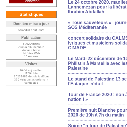
Connexion
Le 24 octobre 2020, manifes
Lannemezan pour la libéra
Ibrahim Abdallah
Statistiques
« Tous sauveteurs » - journ
Dernière mise à jour
SOS Méditerranée
samedi 8 août 2026
concert solidaire du CALMS, 
Publication
lyriques et musiciens solidai
6202 Articles
CIMADE
Aucun album photo
Aucune brève
14 Sites Web
15 Auteurs
Le Mardi 22 décembre de 10
Philistin à Marseille avec l
Visites
Palestine
6704 aujourd’hui
11594 hier
15232989 depuis le début
Le stand de Palestine 13 se
375 visiteurs actuellement
connectés
l’Estaque, réduit...
Tour de France 2020 : non à
nation ! »
Première nuit Blanche pour l
2020 de 19h à 7h du matin
Soirée "retour de Palestine"