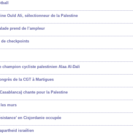
tball
ne Ould Ali, sélectionneur de la Palestine
calade prend de l’ampleur
d de checkpoints
e champion cycliste palestinien Alaa Al-Dali
ngrès de la CGT à Martigues
 Casablanca) chante pour la Palestine
e les murs
ésistance’ en Cisjordanie occupée
apartheid israélien