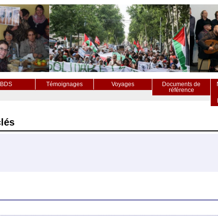
BDS
Témoignages
Voyages
Documents de
référence
lés