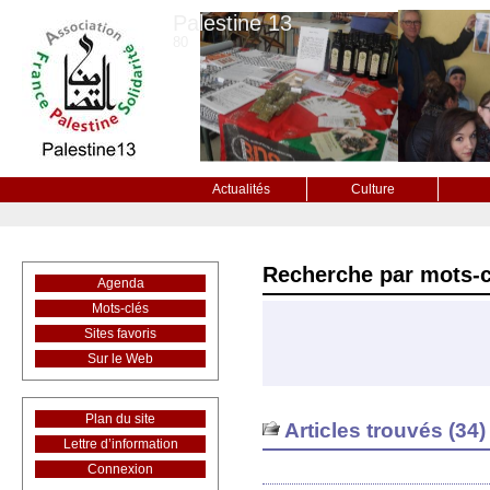
Palestine 13
80
Actualités
Culture
Recherche par mots-c
Agenda
Mots-clés
Sites favoris
Sur le Web
Plan du site
Articles trouvés (34)
Lettre d’information
Connexion