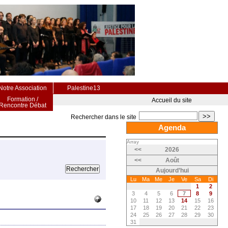
Notre Association
Palestine13
Formation /
Accueil du site
Rencontre Débat
>>
Rechercher dans le site
Agenda
Array
<<
2026
<<
Août
Aujourd’hui
Lu
Ma
Me
Je
Ve
Sa
Di
1
2
3
4
5
6
7
8
9
10
11
12
13
14
15
16
17
18
19
20
21
22
23
24
25
26
27
28
29
30
31