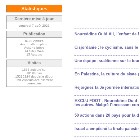
Statistiques
Dernière mise à jour
vendredi 7 août 2026
Noureddine Ould Ali, l’enfant de B
Publication
6198 Articles
Aucun album photo
Cisjordanie : le cyclisme, sans le
Aucune brève
14 Sites Web
15 Auteurs
Une équipe israélienne sur le tour
Visites
1533 aujourd’hui
10196 hier
En Palestine, la culture du skate
15216224 depuis le début
260 visiteurs actuellement
connectés
Rejoignez la 3e journée internat
EXCLU FOOT - Noureddine Ould Ali
les autres. Malgré l’incessant conf
50 actions dans 20 pays pour la
Israel a empêché la finale palesti