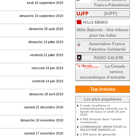
lundi 16 septembre 2019
Franco-Palestinien
[UJFP]
dimanche 15 septembre 2019
dimanche 25 août 2019
Mille Babords - Une tribune
pour les luttes
dimanche 14 juillet 2019
Association France
Palestine Solidarité
vendredi 12 juillet 2019
RADIO GALERE
La Cimade -
mercredi 19 juin 2019
service
oecuménique d’entraide
vendredi 14 juin 2019
Top Articles
dimanche 28 avril 2019
Les plus populaires
5 raids israéliens et
samedi 22 décembre 2018
bombardements intensifs sur la
bande de Gaza le lundi 15 juin
2020
6 500 français dans l’armée
dimanche 18 novembre 2018
israélienne...
COMMUNIQUE UNION POUR LA
PALESTINE MARSEILLE
samedi 17 novembre 2018
1 000 jours de génocide :