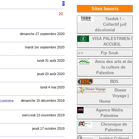
0
Sites favoris
20
Tsedek ! –
Collectif juif
décolonial
dimanche 27 septembre 2020
VISA PALESTINIEN /
ACCUEIL
mardi 1er septembre 2020
Fip Souk
lundi 31 août 2020
Amis des arts et de
la culture de
Palestine
jeudi 20 août 2020
BDS
lundi 4 mai 2020
Diwan
Voyage |
s comme
dimanche 15 décembre 2019
Home
Agence Média
mercredi 13 novembre 2019
Palestine
Chronique de
jeudi 17 octobre 2019
Palestine
Institut Culturel