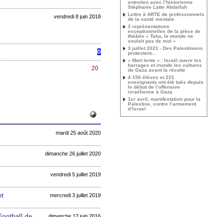
entretien avec l’historienne
Stéphanie Latte Abdallah
Lettre à ARTE de professionnels
vendredi 8 juin 2018
de la santé mentale
2 représentations
exceptionnelles de la pièce de
théâtre « Taha, le monde ne
voulait pas de moi »
3 juillet 2021 - Des Palestiniens
0
protestent...
« Mort lente » : Israël ouvre les
barrages et inonde les cultures
20
de Gaza avant la récolte
4 156 élèves et 221
enseignants ont été tués depuis
le début de l’offensive
israélienne à Gaza
1er avril, manifestation pour la
Palestine, contre l’armement
d’Israel
mardi 25 août 2020
dimanche 26 juillet 2020
vendredi 5 juillet 2019
et
mercredi 3 juillet 2019
Football de
dimanche 12 juin 2016