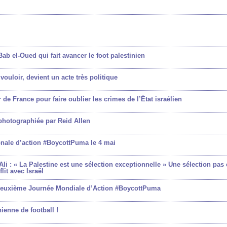
ab el-Oued qui fait avancer le foot palestinien
 vouloir, devient un acte très politique
 de France pour faire oublier les crimes de l’État israélien
 photographiée par Reid Allen
ionale d’action #BoycottPuma le 4 mai
 : « La Palestine est une sélection exceptionnelle » Une sélection pa
lit avec Israël
 deuxième Journée Mondiale d’Action #BoycottPuma
nienne de football !