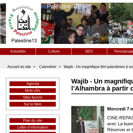
Palestine 13
80
Actualités
Culture
BDS
Témoignag
Accueil du site
>
Calendrier
>
Wajib - Un magnifique film palestinien à vo
Wajib - Un magnifiqu
Agenda
l’Alhambra à partir
Mots-clés
Sites favoris
Sur le Web
Mercredi 7 
CINE-REPA
Plan du site
avec La buona
Lettre d’information
Réserver er 