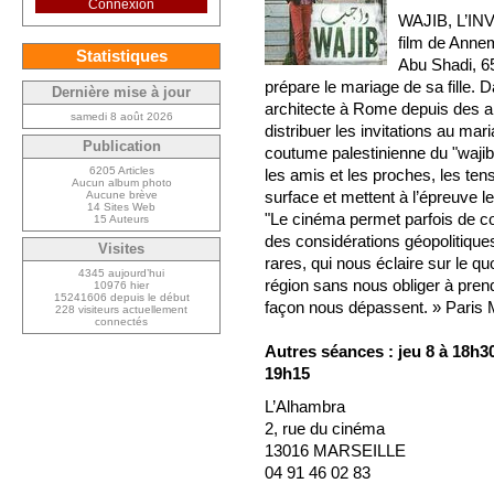
Connexion
WAJIB, L’I
film de Annem
Statistiques
Abu Shadi, 65
prépare le mariage de sa fille. Da
Dernière mise à jour
architecte à Rome depuis des an
samedi 8 août 2026
distribuer les invitations au ma
Publication
coutume palestinienne du "wajib"
6205 Articles
les amis et les proches, les tens
Aucun album photo
surface et mettent à l’épreuve le
Aucune brève
14 Sites Web
"Le cinéma permet parfois de c
15 Auteurs
des considérations géopolitiques
Visites
rares, qui nous éclaire sur le qu
4345 aujourd’hui
région sans nous obliger à prend
10976 hier
15241606 depuis le début
façon nous dépassent. » Paris
228 visiteurs actuellement
connectés
Autres séances : jeu 8 à 18h30
19h15
L’Alhambra
2, rue du cinéma
13016 MARSEILLE
04 91 46 02 83