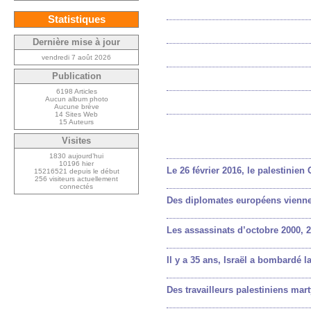
Statistiques
Dernière mise à jour
vendredi 7 août 2026
Publication
6198 Articles
Aucun album photo
Aucune brève
14 Sites Web
15 Auteurs
Visites
1830 aujourd’hui
10196 hier
Le 26 février 2016, le palestinie
15216521 depuis le début
256 visiteurs actuellement
connectés
Des diplomates européens vienne
Les assassinats d’octobre 2000, 2
Il y a 35 ans, Israël a bombardé l
Des travailleurs palestiniens mart