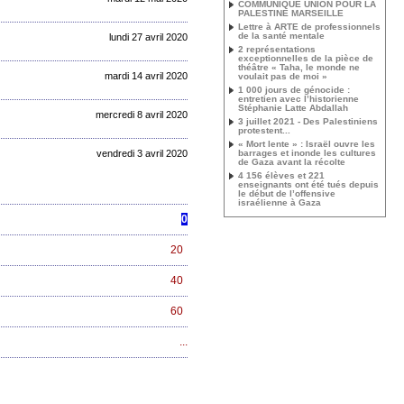
COMMUNIQUE UNION POUR LA
PALESTINE MARSEILLE
Lettre à ARTE de professionnels
de la santé mentale
lundi 27 avril 2020
2 représentations
exceptionnelles de la pièce de
théâtre « Taha, le monde ne
mardi 14 avril 2020
voulait pas de moi »
1 000 jours de génocide :
entretien avec l’historienne
Stéphanie Latte Abdallah
mercredi 8 avril 2020
3 juillet 2021 - Des Palestiniens
protestent...
« Mort lente » : Israël ouvre les
vendredi 3 avril 2020
barrages et inonde les cultures
de Gaza avant la récolte
4 156 élèves et 221
enseignants ont été tués depuis
le début de l’offensive
israélienne à Gaza
0
20
40
60
...