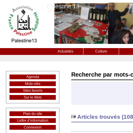
Palestine 13
80
Actualités
Culture
Recherche par mots-c
Agenda
Mots-clés
Sites favoris
Sur le Web
Plan du site
Articles trouvés (108
Lettre d’information
Connexion