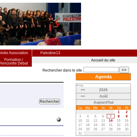
Notre Association
Palestine13
Formation /
Accueil du site
Rencontre Débat
>>
Rechercher dans le site
Agenda
Array
<<
2026
<<
Août
Aujourd’hui
Lu
Ma
Me
Je
Ve
Sa
Di
1
2
3
4
5
6
7
8
9
10
11
12
13
14
15
16
17
18
19
20
21
22
23
24
25
26
27
28
29
30
31