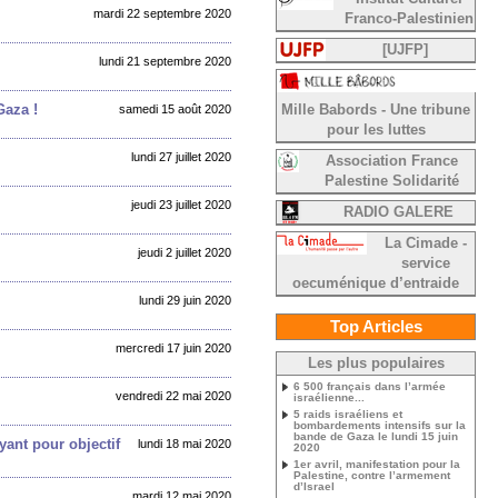
mardi 22 septembre 2020
Franco-Palestinien
[UJFP]
lundi 21 septembre 2020
 Gaza !
samedi 15 août 2020
Mille Babords - Une tribune
pour les luttes
lundi 27 juillet 2020
Association France
Palestine Solidarité
jeudi 23 juillet 2020
RADIO GALERE
La Cimade -
jeudi 2 juillet 2020
service
oecuménique d’entraide
lundi 29 juin 2020
Top Articles
mercredi 17 juin 2020
Les plus populaires
6 500 français dans l’armée
vendredi 22 mai 2020
israélienne...
5 raids israéliens et
bombardements intensifs sur la
bande de Gaza le lundi 15 juin
yant pour objectif
lundi 18 mai 2020
2020
1er avril, manifestation pour la
Palestine, contre l’armement
d’Israel
mardi 12 mai 2020