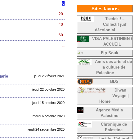
0
Sites favoris
20
Tsedek ! –
40
Collectif juif
décolonial
60
VISA PALESTINIEN /
ACCUEIL
...
Fip Souk
Amis des arts et de
la culture de
Palestine
garie
jeudi 25 février 2021
BDS
jeudi 22 octobre 2020
Diwan
Voyage |
Home
jeudi 15 octobre 2020
Agence Média
Palestine
mardi 6 octobre 2020
Chronique de
jeudi 24 septembre 2020
Palestine
Institut Culturel