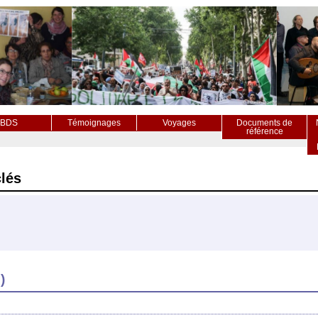
BDS
Témoignages
Voyages
Documents de
référence
lés
)