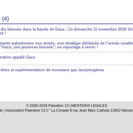
 (4)
t dix blessés dans la bande de Gaza : Ce dimanche 11 novembre 2018 Sil
za !
tants palestiniens non armés, une stratégie délibérée de l’armée israél
 "Gaza, une jeunesse blessée", un reportage à revoir !
tration appelé Gaza
rdites et expérimentation de nouveaux gaz lacrymogènes
© 2000-2026 Palestine 13 |
MENTIONS LEGALES
te
| Association Palestine 13 C° La Cimade 8 rue Jean Marc Cathala 13002 Marseil