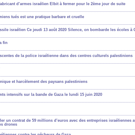
fabricant d’armes israélien Elbit à fermer pour le 2ème jour de suite
niens tués est une pratique barbare et cruelle
ssile israélien Ce jeudi 13 août 2020 Silence, on bombarde les écoles à
a fin
scentes de la police israélienne dans des centres culturels palestiniens
?
hnique et harcèlement des paysans palestiniens
ts intensifs sur la bande de Gaza le lundi 15 juin 2020
r un contrat de 59 millions d’euros avec des entreprises israéliennes a
des drones
raéliennes contre les pêcheurs de Gaza