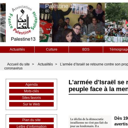
Palestine 13
80
Actualités
Culture
BDS
Témoignag
Accueil du site
>
Actualités
>
L’armée d’Israël se retourne contre son pr
coronavirus
L’armée d’Israël se
Agenda
peuple face à la me
Mots-clés
Sites favoris
Sur le Web
Dès 19
Plan du site
avertis
Lettre d’information