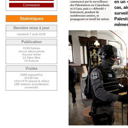
en un 
Connexion
cas, a
survei
Statistiques
Palesti
même
Dernière mise à jour
vendredi 7 août 2026
Publication
6198 Articles
Aucun album photo
Aucune brève
14 Sites Web
15 Auteurs
Visites
2988 aujourd’hui
10196 hier
15217679 depuis le début
188 visiteurs actuellement
connectés