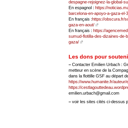
despagne-rejoignez-la-global-su
En espagnol :
https://noticias.m
barcelona-en-apoyo-a-gaza-el-3
En français :
https://obscura.fr/s
gaza-en-aout/
En français :
https://agencemedi
sumud-flotilla-des-dizaines-de-b
gaza/
Les dons pour soutenir l
–
Contacter Emilien Urbach : Gra
metteur en scène de la Compagnie
dans la flottille GSF au départ 
https://www.humanite.fr/auteur/
https://cestlagouttedeau.wordp
emilien.urbach@gmail.com
–
voir les sites cités ci-dessus