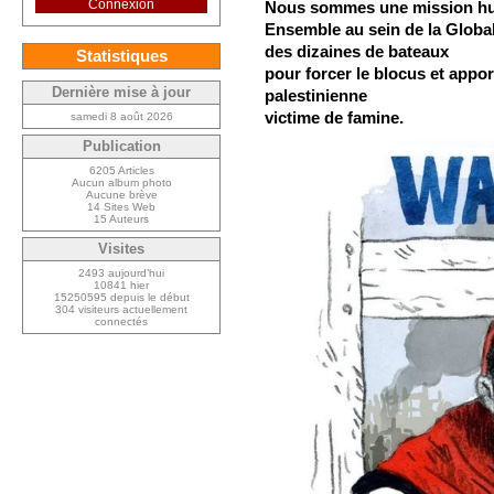
Connexion
Nous sommes une mission hu
Ensemble au sein de la Globa
des dizaines de bateaux
Statistiques
pour forcer le blocus et appor
Dernière mise à jour
palestinienne
victime de famine.
samedi 8 août 2026
Publication
6205 Articles
Aucun album photo
Aucune brève
14 Sites Web
15 Auteurs
Visites
2493 aujourd’hui
10841 hier
15250595 depuis le début
304 visiteurs actuellement
connectés