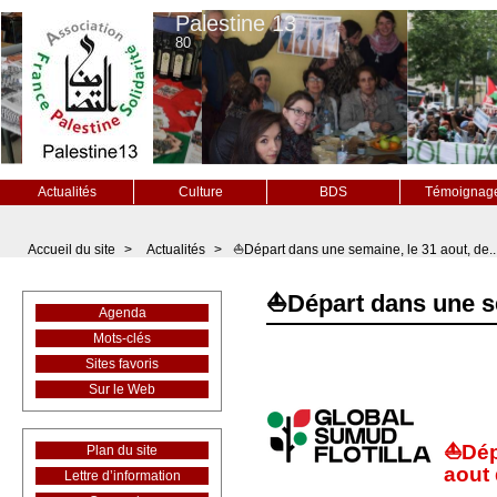
Palestine 13
80
Actualités
Culture
BDS
Témoignag
Accueil du site
>
Actualités
>
⛵Départ dans une semaine, le 31 aout, de..
⛵Départ dans une sem
Agenda
Mots-clés
Sites favoris
Sur le Web
⛵Dép
Plan du site
aout
Lettre d’information