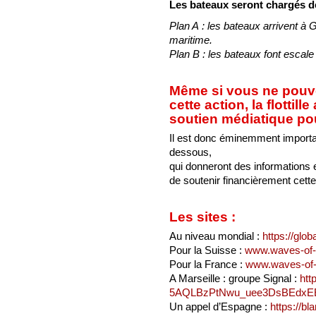
Les bateaux seront chargés de
Plan A : les bateaux arrivent à 
maritime.
Plan B : les bateaux font escale
Même si vous ne pouve
cette action, la flotti
soutien médiatique pou
Il est donc éminemment importa
dessous,
qui donneront des informations en
de soutenir financièrement cette b
Les sites :
Au niveau mondial :
https://glob
Pour la Suisse :
www.waves-of-
Pour la France :
www.waves-of-
A Marseille : groupe Signal :
htt
5AQLBzPtNwu_uee3DsBEdxEE
Un appel d’Espagne :
https://b