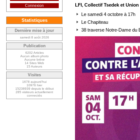
LFI, Collectif Tsedek et Union
Connexion
Le samedi 4 octobre à 17h
Statistiques
Le Chapiteau
38 traverse Notre-Dame d
Dernière mise à jour
samedi 8 août 2026
Publication
6202 Articles
Aucun album photo
Aucune brève
14 Sites Web
15 Auteurs
Visites
1678 aujourd’hui
10976 hier
15238939 depuis le début
285 visiteurs actuellement
connectés