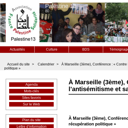
Palestine 13
80
Actualités
Culture
BDS
Témoignag
Accueil du site
>
Calendrier
>
À Marseille (3ème), Conférence : « Contre 
politique »
À Marseille (3ème),
Agenda
l’antisémitisme et s
Mots-clés
Sites favoris
Sur le Web
À Marseille (3ème), Conférenc
Plan du site
récupération politique »
Lettre d’information