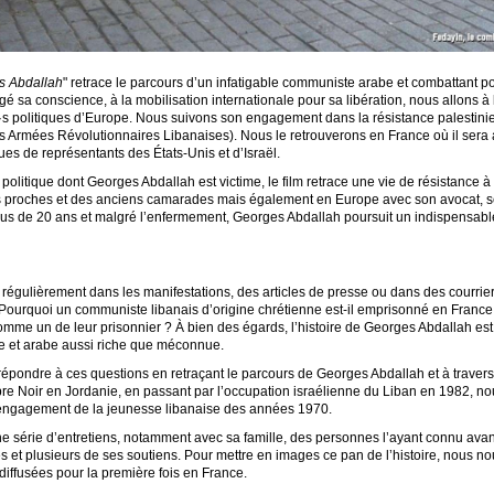
s Abdallah
" retrace le parcours d’un infatigable communiste arabe et combattant p
rgé sa conscience, à la mobilisation internationale pour sa libération, nous allons 
e·s politiques d’Europe. Nous suivons son engagement dans la résistance palestini
s Armées Révolutionnaires Libanaises). Nous le retrouverons en France où il sera
ues de représentants des États-Unis et d’Israël.
politique dont Georges Abdallah est victime, le film retrace une vie de résistance à
ses proches et des anciens camarades mais également en Europe avec son avocat, se
plus de 20 ans et malgré l’enfermement, Georges Abdallah poursuit un indispensable
égulièrement dans les manifestations, des articles de presse ou dans des courrie
 ? Pourquoi un communiste libanais d’origine chrétienne est-il emprisonné en Franc
comme un de leur prisonnier ? À bien des égards, l’histoire de Georges Abdallah est
ne et arabe aussi riche que méconnue.
répondre à ces questions en retraçant le parcours de Georges Abdallah et à travers l
re Noir en Jordanie, en passant par l’occupation israélienne du Liban en 1982, n
’engagement de la jeunesse libanaise des années 1970.
série d’entretiens, notamment avec sa famille, des personnes l’ayant connu avant
ues et plusieurs de ses soutiens. Pour mettre en images ce pan de l’histoire, nous
iffusées pour la première fois en France.