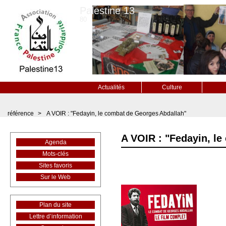
Palestine 13
80
Actualités
Culture
référence
>
A VOIR : "Fedayin, le combat de Georges Abdallah"
A VOIR : "Fedayin, l
Agenda
Mots-clés
Sites favoris
Sur le Web
Plan du site
Lettre d’information