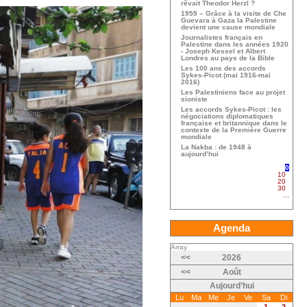
rêvait Theodor Herzl ?
1959 – Grâce à la visite de Che
Guevara à Gaza la Palestine
devient une cause mondiale
Journalistes français en
Palestine dans les années 1920
- Joseph Kessel et Albert
Londres au pays de la Bible
Les 100 ans des accords
Sykes-Picot (mai 1916-mai
2016)
Les Palestiniens face au projet
sioniste
Les accords Sykes-Picot : les
négociations diplomatiques
française et britannique dans le
contexte de la Première Guerre
mondiale
La Nakba : de 1948 à
aujourd’hui
0
10
20
30
...
Agenda
Array
<<
2026
<<
Août
Aujourd’hui
Lu
Ma
Me
Je
Ve
Sa
Di