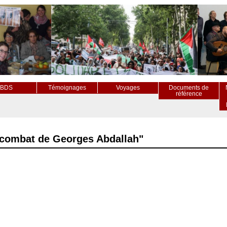
BDS
Témoignages
Voyages
Documents de
référence
e combat de Georges Abdallah"