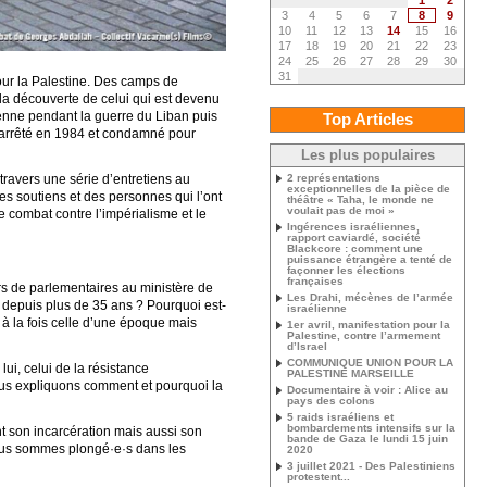
1
2
3
4
5
6
7
8
9
10
11
12
13
14
15
16
17
18
19
20
21
22
23
24
25
26
27
28
29
30
31
our la Palestine. Des camps de
à la découverte de celui qui est devenu
enne pendant la guerre du Liban puis
Top Articles
 arrêté en 1984 et condamné pour
Les plus populaires
 travers une série d’entretiens au
2 représentations
exceptionnelles de la pièce de
s soutiens et des personnes qui l’ont
théâtre « Taha, le monde ne
voulait pas de moi »
 combat contre l’impérialisme et le
Ingérences israéliennes,
rapport caviardé, société
Blackcore : comment une
puissance étrangère a tenté de
façonner les élections
françaises
rs de parlementaires au ministère de
Les Drahi, mécènes de l’armée
e depuis plus de 35 ans ? Pourquoi est-
israélienne
 à la fois celle d’une époque mais
1er avril, manifestation pour la
Palestine, contre l’armement
d’Israel
COMMUNIQUE UNION POUR LA
ui, celui de la résistance
PALESTINE MARSEILLE
ous expliquons comment et pourquoi la
Documentaire à voir : Alice au
pays des colons
5 raids israéliens et
bombardements intensifs sur la
 son incarcération mais aussi son
bande de Gaza le lundi 15 juin
 nous sommes plongé·e·s dans les
2020
3 juillet 2021 - Des Palestiniens
protestent...