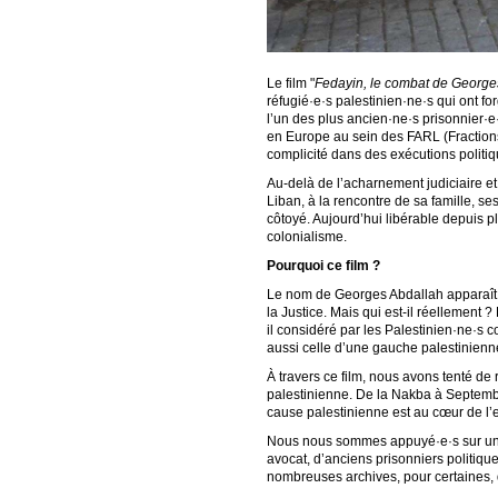
Le film "
Fedayin, le combat de George
réfugié·e·s palestinien·ne·s qui ont fo
l’un des plus ancien·ne·s prisonnier·
en Europe au sein des FARL (Fraction
complicité dans des exécutions politiq
Au-delà de l’acharnement judiciaire et 
Liban, à la rencontre de sa famille, 
côtoyé. Aujourd’hui libérable depuis 
colonialisme.
Pourquoi ce film ?
Le nom de Georges Abdallah apparaît r
la Justice. Mais qui est-il réellement
il considéré par les Palestinien·ne·s 
aussi celle d’une gauche palestinien
À travers ce film, nous avons tenté de 
palestinienne. De la Nakba à Septemb
cause palestinienne est au cœur de l
Nous nous sommes appuyé·e·s sur une 
avocat, d’anciens prisonniers politiq
nombreuses archives, pour certaines, d