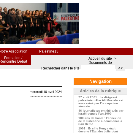
Notre Association
Palestine13
Formation /
Accueil du site
>
Rencontre Débat
Documents de
>>
Rechercher dans le site
Navigation
Articles de la rubrique
mercredi 10 avril 2024
27 août 2001 : Le dirigeant
palestinien Abu Ali Mustafa est
assassiné par l’occupation
sioniste
46 journalistes ont été tués par
Israël depuis l’an 2000
100 ans de honte : l’annexion
de la Palestine a commencé à
San Remo
1903 : Et si le Kenya était
devenu l’Etat des juifs dont