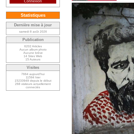
Connexion
Statistiques
Dernière mise à jour
samedi 8 août 2026
Publication
6202 Articles
Aucun album photo
Aucune brève
14 Sites Web
15 Auteurs
Visites
7664 aujourd’hui
11594 hier
15233949 depuis le début
268 visiteurs actuellement
connectés