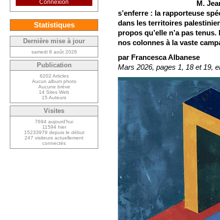
Connexion
M. Jean
s’enferre : la rapporteuse spé
dans les territoires palestin
Statistiques
propos qu’elle n’a pas tenus
Dernière mise à jour
nos colonnes à la vaste campa
samedi 8 août 2026
par Francesca Albanese
Publication
Mars 2026, pages 1, 18 et 19, 
6202 Articles
Aucun album photo
Aucune brève
14 Sites Web
15 Auteurs
Visites
7694 aujourd’hui
11594 hier
15233979 depuis le début
247 visiteurs actuellement
connectés