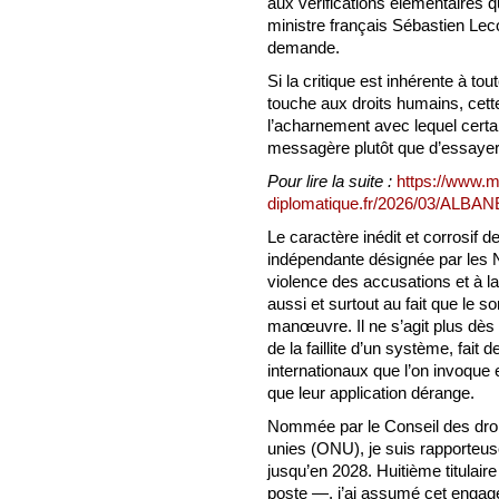
aux vérifications élémentaires qu
ministre français Sébastien Le
demande.
Si la critique est inhérente à to
touche aux droits humains, cette
l’acharnement avec lequel certai
messagère plutôt que d’essayer
Pour lire la suite :
https://www.
diplomatique.fr/2026/03/ALBA
Le caractère inédit et corrosif 
indépendante désignée par les N
violence des accusations et à l
aussi et surtout au fait que le s
manœuvre. Il ne s’agit plus dè
de la faillite d’un système, fait
internationaux que l’on invoque
que leur application dérange.
Nommée par le Conseil des droi
unies (ONU), je suis rapporteus
jusqu’en 2028. Huitième titula
poste —, j’ai assumé cet engag