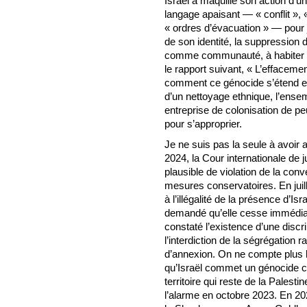
Israël a maquillé son action d’u
langage apaisant — « conflit »,
« ordres d’évacuation » — pour j
de son identité, la suppression 
comme communauté, à habiter le
le rapport suivant, « L’effacemen
comment ce génocide s’étend en 
d’un nettoyage ethnique, l’ense
entreprise de colonisation de pe
pour s’approprier.
Je ne suis pas la seule à avoir 
2024, la Cour internationale de ju
plausible de violation de la con
mesures conservatoires. En juill
à l’illégalité de la présence d’Isr
demandé qu’elle cesse immédiat
constaté l’existence d’une discr
l’interdiction de la ségrégation r
d’annexion. On ne compte plus le
qu’Israël commet un génocide co
territoire qui reste de la Palesti
l’alarme en octobre 2023. En 202