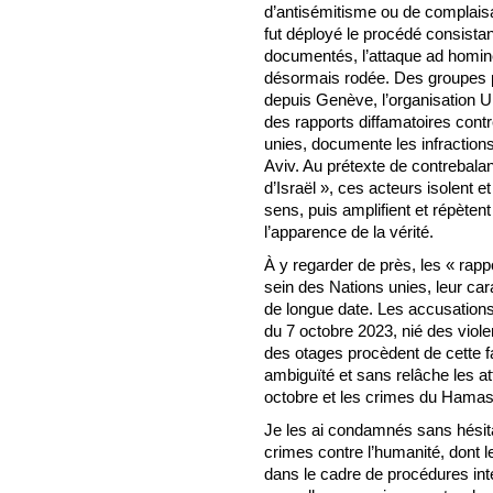
d’antisémitisme ou de complais
fut déployé le procédé consistan
documentés, l’attaque ad homine
désormais rodée. Des groupes p
depuis Genève, l’organisation 
des rapports diffamatoires cont
unies, documente les infractions
Aviv. Au prétexte de contrebala
d’Israël », ces acteurs isolent e
sens, puis amplifient et répètent
l’apparence de la vérité.
À y regarder de près, les « rap
sein des Nations unies, leur ca
de longue date. Les accusations s
du 7 octobre 2023, nié des viol
des otages procèdent de cette 
ambiguïté et sans relâche les att
octobre et les crimes du Hamas
Je les ai condamnés sans hésit
crimes contre l’humanité, dont l
dans le cadre de procédures int