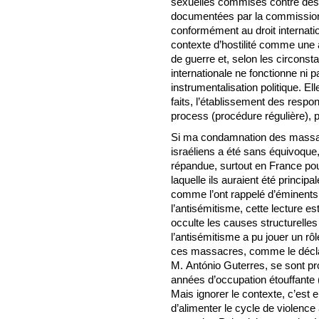
sexuelles commises contre des v
documentées par la commission 
conformément au droit internation
contexte d’hostilité comme une
de guerre et, selon les circonst
internationale ne fonctionne ni p
instrumentalisation politique. Ell
faits, l’établissement des respon
process (procédure régulière), p
Si ma condamnation des massacr
israéliens a été sans équivoque, 
répandue, surtout en France po
laquelle ils auraient été princip
comme l’ont rappelé d’éminents 
l’antisémitisme, cette lecture es
occulte les causes structurelles 
l’antisémitisme a pu jouer un rôle
ces massacres, comme le déclar
M. António Guterres, se sont pr
années d’occupation étouffante (
Mais ignorer le contexte, c’est 
d’alimenter le cycle de violence