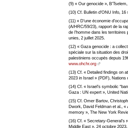
(9) « Our genocide », B’Tselem, j
(10) Cf. Bulletin d’ONU Info, 1
(11) « D’une économie d’occupa
(A/HRC/59/23), rapport de la rap
de l’homme dans les territoires
unies, 2 juillet 2025.
(12) « Gaza genocide : a collect
spéciale sur la situation des dro
palestiniens occupés depuis 196
www.ohchr.org
(13) Cf. « Detailed findings on 
2023 in Israel » (PDF), Nations 
(14) Cf. « Israel’s symbolic “ban
Gaza : UN expert », United Nat
(15) Cf. Omer Bartov, Christop
Dwork, David Feldman et al., « 
memory », The New York Revie
(16) Cf. « Secretary-General’s 
Middle East », 24 octobre 2023.