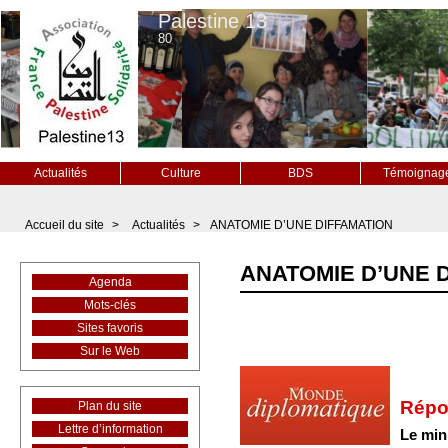
Palestine 13
80
Actualités
Culture
BDS
Témoignag
Accueil du site
>
Actualités
>
ANATOMIE D’UNE DIFFAMATION
ANATOMIE D’UNE 
Agenda
Mots-clés
Sites favoris
Sur le Web
Répo
Plan du site
Lettre d’information
Le mini