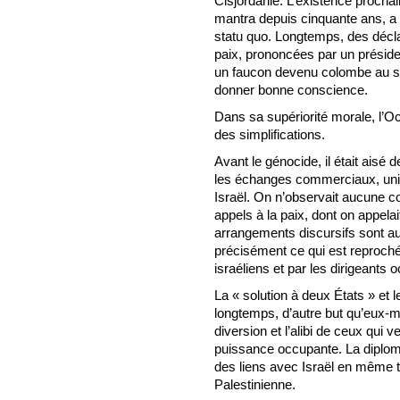
Cisjordanie. L’existence proch
mantra depuis cinquante ans, a 
statu quo. Longtemps, des déclar
paix, prononcées par un président
un faucon devenu colombe au soi
donner bonne conscience.
Dans sa supériorité morale, l’O
des simplifications.
Avant le génocide, il était aisé d
les échanges commerciaux, univer
Israël. On n’observait aucune co
appels à la paix, dont on appela
arrangements discursifs sont aujo
précisément ce qui est reproch
israéliens et par les dirigeants 
La « solution à deux États » et 
longtemps, d’autre but qu’eux-m
diversion et l’alibi de ceux qui v
puissance occupante. La diplomati
des liens avec Israël en même te
Palestinienne.