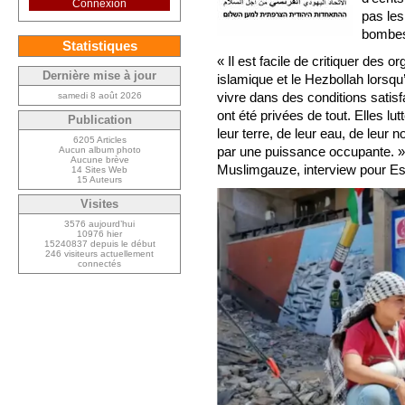
Connexion
pas les
bombes 
Statistiques
« Il est facile de critiquer des
Dernière mise à jour
islamique et le Hezbollah lorsqu’
vivre dans des conditions satis
samedi 8 août 2026
ont été privées de tout. Elles lut
Publication
leur terre, de leur eau, de leur 
6205 Articles
par une puissance occupante. »
Aucun album photo
Aucune brève
Muslimgauze, interview pour Es
14 Sites Web
15 Auteurs
Visites
3576 aujourd’hui
10976 hier
15240837 depuis le début
246 visiteurs actuellement
connectés