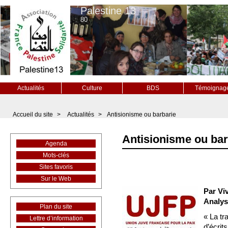
Palestine 13
80
Actualités
Culture
BDS
Témoignag
Accueil du site
>
Actualités
>
Antisionisme ou barbarie
Antisionisme ou bar
Agenda
Mots-clés
Sites favoris
Sur le Web
Par Viv
Analys
Plan du site
« La tr
Lettre d’information
d’écrit