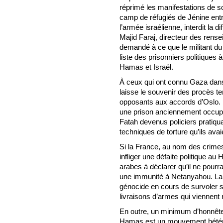
réprimé les manifestations de so
camp de réfugiés de Jénine entr
l’armée israélienne, interdit la di
Majid Faraj, directeur des rens
demandé à ce que le militant du
liste des prisonniers politiques 
Hamas et Israël.
À ceux qui ont connu Gaza dans 
laisse le souvenir des procès ten
opposants aux accords d’Oslo. 
une prison anciennement occupé
Fatah devenus policiers pratiq
techniques de torture qu’ils av
Si la France, au nom des crimes
infliger une défaite politique au
arabes à déclarer qu’il ne pourr
une immunité à Netanyahou. La 
génocide en cours de survoler so
livraisons d’armes qui viennent ra
En outre, un minimum d’honnêteté
Hamas est un mouvement hétéro