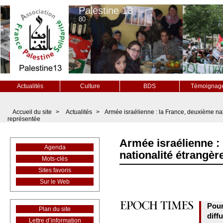
Palestine 13
80
Actualités
Culture
BDS
Témoignag
Accueil du site
>
Actualités
>
Armée israélienne : la France, deuxième nat
représentée
Armée israélienne :
Agenda
nationalité étrangèr
Mots-clés
Sites favoris
Sur le Web
Pour
Plan du site
diff
Lettre d’information