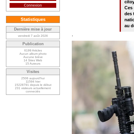
cito
Connexion
Ces 
des 
Statistiques
nati
au d
Dernière mise à jour
.
vendredi 7 août 2026
Publication
6199 Articles
Aucun album photo
Aucune brève
14 Sites Web
15 Auteurs
Visites
2506 aujourd’hui
11594 hier
15228791 depuis le début
231 visiteurs actuellement
connectés