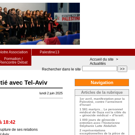
Notre Association
Palestine13
Formation /
Accueil du site
>
Rencontre Débat
Actualités
>>
Rechercher dans le site
tié avec Tel-Aviv
Navigation
Articles de la rubrique
lundi 2 juin 2025
1er avril, manifestation pour la
Palestine, contre l’armement
d’Israel
1 581 martyrs... Le personnel
médical de Gaza est la cible du
« génocide médical » d’Israël.
1 000 jours de génocide :
à 18:42
entretien avec l’historienne
Stéphanie Latte Abdallah
rupture de ses relations
2 représentations
exceptionnelles de la pièce de
l Aviv.