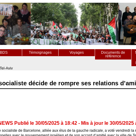
BDS
Témoignages
Voyages
Documents de
référence
Tel-Aviv
socialiste décide de rompre ses relations d’ami
EWS Publié le 30/05/2025 à 18:42 - Mis à jour le 30/05/2025 
 socialiste de Barcelone, alliée aux élus de la gauche radicale, a voté vendredi la 
onnelles avec le gouvernement israélien et de son accord d’amitié avec la ville de Te