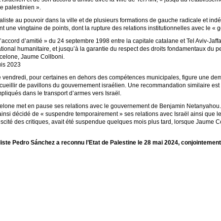
e palestinien ».
liste au pouvoir dans la ville et de plusieurs formations de gauche radicale et indép
 une vingtaine de points, dont la rupture des relations institutionnelles avec le « 
’accord d’amitié » du 24 septembre 1998 entre la capitale catalane et Tel Aviv-Jaff
rnational humanitaire, et jusqu’à la garantie du respect des droits fondamentaux du pe
rcelone, Jaume Collboni.
uis 2023
é vendredi, pour certaines en dehors des compétences municipales, figure une dem
cueillir de pavillons du gouvernement israélien. Une recommandation similaire est
mpliqués dans le transport d’armes vers Israël.
celone met en pause ses relations avec le gouvernement de Benjamin Netanyahou. 
t ainsi décidé de « suspendre temporairement » ses relations avec Israël ainsi que 
 suscité des critiques, avait été suspendue quelques mois plus tard, lorsque Jaume C
te Pedro Sánchez a reconnu l’Etat de Palestine le 28 mai 2024, conjointement a