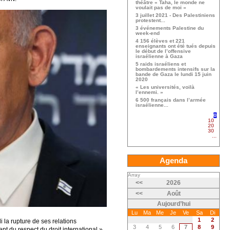
théâtre « Taha, le monde ne
voulait pas de moi »
3 juillet 2021 - Des Palestiniens
protestent...
3 événements Palestine du
week-end
4 156 élèves et 221
enseignants ont été tués depuis
le début de l’offensive
israélienne à Gaza
5 raids israéliens et
bombardements intensifs sur la
bande de Gaza le lundi 15 juin
2020
« Les universités, voilà
l’ennemi. »
6 500 français dans l’armée
israélienne...
0
10
20
30
...
Agenda
Array
<<
2026
<<
Août
Aujourd’hui
Lu
Ma
Me
Je
Ve
Sa
Di
1
2
 la rupture de ses relations
3
4
5
6
7
8
9
ent du respect du droit international »