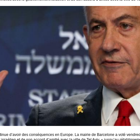
ntinue d’avoir des conséquences en Europe. La mairie de Barcelone a voté vendredi
israélien et de son accord d’amitié avec la ville de Tel Aviv, « jusqu’au rétablissem