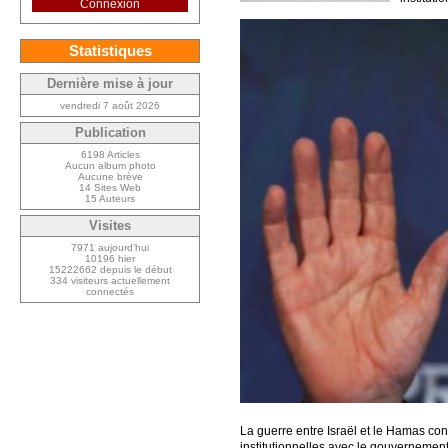
Connexion
Statistiques
Dernière mise à jour
vendredi 7 août 2026
Publication
6198 Articles
Aucun album photo
Aucune brève
14 Sites Web
15 Auteurs
Visites
7971 aujourd’hui
10196 hier
15222662 depuis le début
334 visiteurs actuellement
connectés
La guerre entre Israël et le Hamas co
institutionnelles avec le gouvernement 