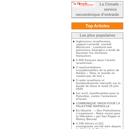
La Cimade -
service
oecuménique d’entraide
Top Articles
Les plus populaires
Ingérences israéliennes,
rapport caviardé, société
Blackcore : comment une
puissance étrangère a tenté de
façonner les élections
françaises
6 500 français dans l’armée
israélienne...
2 représentations
exceptionnelles de la pièce de
théâtre « Taha, le monde ne
voulait pas de moi »
5 raids israéliens et
bombardements intensifs sur la
bande de Gaza le lundi 15 juin
2020
1er avril, manifestation pour la
Palestine, contre l’armement
d’Israel
COMMUNIQUE UNION POUR LA
PALESTINE MARSEILLE
En librairie : « Des Palestiniens
s’expriment – Notre vision pour
la libération » par Ilan Pappé et
Ramzy Baroud
4 156 élèves et 221
enseignants ont été tués depuis