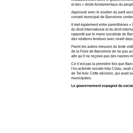
et des « droits fondamentaux du peupl
Approuvé avec le soutien du parti socia
conseil municipal de Barcelone contient
Il met également entre parenthèses « l
du droit international et du droit inte
rapporté par le maire socialiste de Ba
des relations tendues avec israël dep
Parmi les autres mesures du texte vot
de la Foire de Barcelone de ne pas ac
afin qu’il ne reçoive pas des navires i
Ce n’est pas la première fois que Bar
l’ex-activiste sociale Ada Colau, avai
de Tel Aviv. Cette décision, qui avait
municipales.
Le gouvernement espagnol du socialis