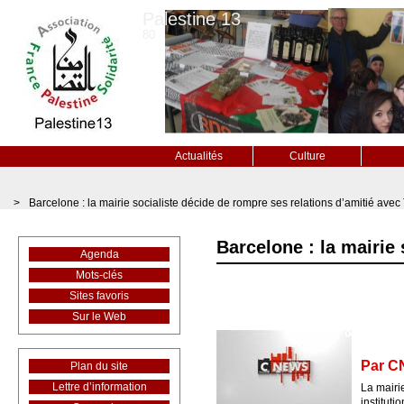
Palestine 13
80
Actualités
Culture
>
Barcelone : la mairie socialiste décide de rompre ses relations d’amitié avec 
Barcelone : la mairie 
Agenda
Mots-clés
Sites favoris
Sur le Web
Par CN
Plan du site
Lettre d’information
La mairie
instituti