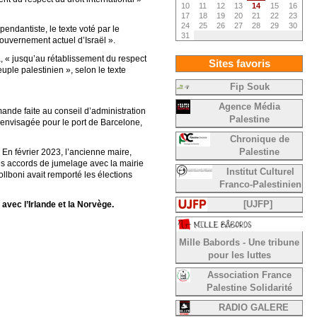
10
11
12
13
14
15
16
17
18
19
20
21
22
23
24
25
26
27
28
29
30
endantiste, le texte voté par le
31
gouvernement actuel d’Israël ».
a, « jusqu’au rétablissement du respect
Sites favoris
uple palestinien », selon le texte
Fip Souk
Agence Média
ande faite au conseil d’administration
Palestine
 envisagée pour le port de Barcelone,
Chronique de
Palestine
En février 2023, l’ancienne maire,
les accords de jumelage avec la mairie
Institut Culturel
ollboni avait remporté les élections
Franco-Palestinien
[UJFP]
vec l’Irlande et la Norvège.
Mille Babords - Une tribune
pour les luttes
Association France
Palestine Solidarité
RADIO GALERE