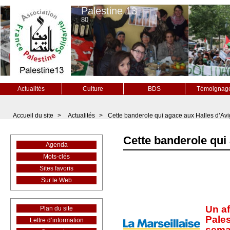
Palestine 13
80
Actualités
Culture
BDS
Témoignag
Accueil du site
>
Actualités
>
Cette banderole qui agace aux Halles d’Av
Cette banderole qui
Agenda
Mots-clés
Sites favoris
Sur le Web
Un af
Plan du site
Pales
Lettre d’information
semai