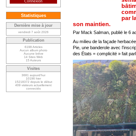
Connexion
bâtim
comm
Statistiques
par l
son maintien.
Dernière mise à jour
Par Mack Salman, publié le 6 a
vendredi 7 août 2026
Publication
Au milieu de la façade herbacée
Pie, une banderole avec l’inscri
6198 Articles
Aucun album photo
des États = complicité » fait parl
Aucune brève
14 Sites Web
15 Auteurs
Visites
3681 aujourd’hui
10196 hier
15218372 depuis le début
409 visiteurs actuellement
connectés