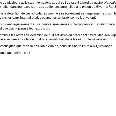
 de plusieurs activistes internationaux qui se trouvaient à bord du navire ‘
Handal
 en attendant leur expulsion. Les audiences auront lieu à la prison de Givon, à Ram
aite la détention de ces volontaires comme s’ils étaient entrés illégalement sur son ter
 dans les eaux internationales et amenés en Israël contre leur volonté.
ordent régulièrement aux autorités israéliennes un large pouvoir discrétionnaire p
ique clair – jusqu’à leur expulsion.
onfirmé les ordres de détention de huit activistes du précédent navire Madleen, rej
 car effectuée en violation du droit international, dans les eaux internationales.
ssus juridique et de la position d’Adalah, consultez notre Foire aux Questions :
unal aujourd’hui sont :