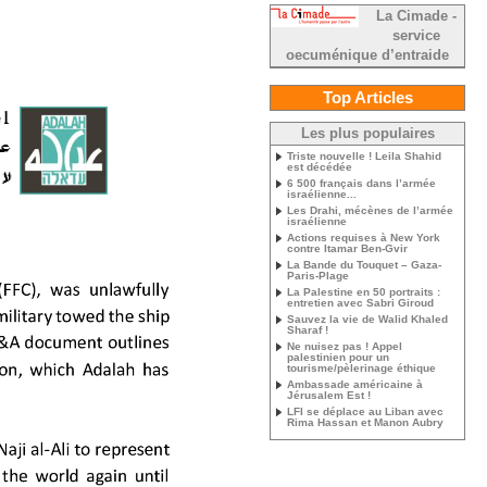
La Cimade -
service
oecuménique d’entraide
Top Articles
Les plus populaires
Triste nouvelle ! Leila Shahid
est décédée
6 500 français dans l’armée
israélienne...
Les Drahi, mécènes de l’armée
israélienne
Actions requises à New York
contre Itamar Ben-Gvir
La Bande du Touquet – Gaza-
Paris-Plage
La Palestine en 50 portraits :
entretien avec Sabri Giroud
Sauvez la vie de Walid Khaled
Sharaf !
Ne nuisez pas ! Appel
palestinien pour un
tourisme/pèlerinage éthique
Ambassade américaine à
Jérusalem Est !
LFI se déplace au Liban avec
Rima Hassan et Manon Aubry