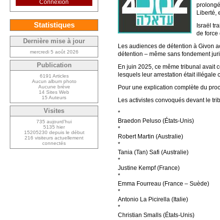
Connexion
prolongée
Liberté,
Statistiques
Israël tr
de force
Dernière mise à jour
Les audiences de détention à Givon acc
mercredi 5 août 2026
détention – même sans fondement jurid
Publication
En juin 2025, ce même tribunal avait c
lesquels leur arrestation était illégale
6191 Articles
Aucun album photo
Aucune brève
Pour une explication complète du proce
14 Sites Web
15 Auteurs
Les activistes convoqués devant le trib
Visites
*
Braedon Peluso (États-Unis)
735 aujourd’hui
5135 hier
*
15205230 depuis le début
Robert Martin (Australie)
216 visiteurs actuellement
connectés
*
Tania (Tan) Safi (Australie)
*
Justine Kempf (France)
*
Emma Fourreau (France – Suède)
*
Antonio La Picirella (Italie)
*
Christian Smalls (États-Unis)