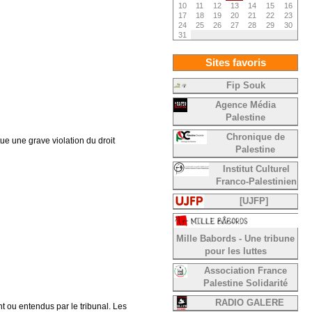
10
11
12
13
14
15
16
17
18
19
20
21
22
23
24
25
26
27
28
29
30
31
Sites favoris
Fip Souk
Agence Média
Palestine
Chronique de
tue une grave violation du droit
Palestine
Institut Culturel
Franco-Palestinien
[UJFP]
Mille Babords - Une tribune
pour les luttes
Association France
Palestine Solidarité
RADIO GALERE
 ou entendus par le tribunal. Les