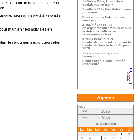
théâtre « Taha, le monde ne
a
’ de la Coalition de la Flottille de la
voulait pas de moi »
leh.
3 juillet 2021 - Des Palestiniens
protestent...
ritoire, alors qu’ils ont été capturés
3 événements Palestine du
week-end
4 156 élèves et 221
enseignants ont été tués depuis
our maintenir les activistes en
le début de l’offensive
israélienne à Gaza
5 raids israéliens et
etant les arguments juridiques selon
bombardements intensifs sur la
bande de Gaza le lundi 15 juin
2020
« Les universités, voilà
l’ennemi. »
6 500 français dans l’armée
israélienne...
0
10
20
30
...
Agenda
Array
<<
2026
<<
Août
Aujourd’hui
Lu
Ma
Me
Je
Ve
Sa
Di
1
2
3
4
5
6
7
8
9