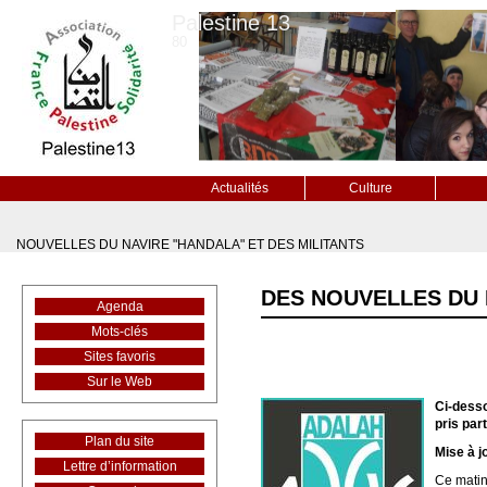
Palestine 13
80
Actualités
Culture
NOUVELLES DU NAVIRE "HANDALA" ET DES MILITANTS
DES NOUVELLES DU 
Agenda
Mots-clés
Sites favoris
Sur le Web
Ci-desso
pris par
Plan du site
Mise à j
Lettre d’information
Ce matin