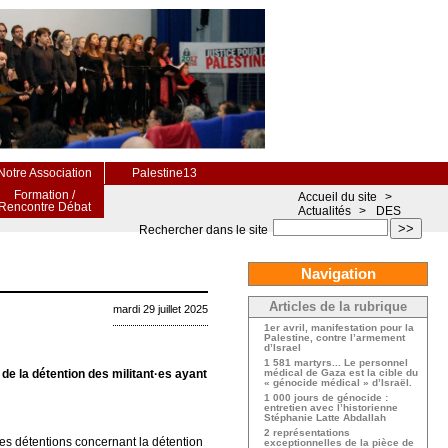
Notre Association
Palestine13
Formation /
Accueil du site
>
Rencontre Débat
Actualités
>
DES
>>
Rechercher dans le site
Navigation
Articles de la rubrique
mardi 29 juillet 2025
1er avril, manifestation pour la
Palestine, contre l’armement
d’Israel
1 581 martyrs... Le personnel
de la détention des militant·es ayant
médical de Gaza est la cible du
« génocide médical » d’Israël.
1 000 jours de génocide :
entretien avec l’historienne
Stéphanie Latte Abdallah
2 représentations
des détentions concernant la détention
exceptionnelles de la pièce de