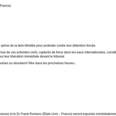
France)
grève de la faim illimitée pour protester contre leur détention forcée.
ue de ces activistes civils, capturés de force dans les eaux internationales, consti
ui leur libération immédiate devant le tribunal.
pulsés ou devraient l’être dans les prochaines heures :
rance) et le Dr Frank Romano (États-Unis – France) seront expulsés immédiatement