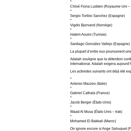
*
Chloé Fiona Ludden (Royaume-Uni – 
*
Sergio Toribio Sanchez (Espagne)
*
Vigdis Bjorvand (Norvège)
*
Hatem Aouini (Tunisie)
*
Santiago González Vallejo (Espagne)
La plupart d’entre eux poursuivent une 
Adalah souligne que la détention contin
international. Adalah exigera aujourd’h
Les activistes suivants ont déjà été ex
*
Antonio Mazzeo (Italie)
*
Gabriel Cathala (France)
*
Jacob Berger (États-Unis)
*
Waad Al Musa (États-Unis – Irak)
*
Mohamed El Bakkali (Maroc)
On ignore encore si Ange Sahuquet (F