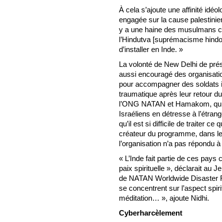
À cela s’ajoute une affinité idéo
engagée sur la cause palestinienn
y a une haine des musulmans c
l’Hindutva [suprémacisme hind
d’installer en Inde. »
La volonté de New Delhi de prés
aussi encouragé des organisatio
pour accompagner des soldats is
traumatique après leur retour du 
l’ONG NATAN et Hamakom, qui 
Israéliens en détresse à l’étrange
qu’il est si difficile de traiter c
créateur du programme, dans le
l’organisation n’a pas répondu 
« L’Inde fait partie de ces pays 
paix spirituelle », déclarait au 
de NATAN Worldwide Disaster R
se concentrent sur l’aspect spir
méditation… », ajoute Nidhi.
Cyberharcèlement