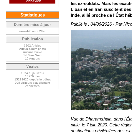
Connexion
les ex-soldats. Mais les exact
Liban et en Iran suscitent des
Statistiques
Inde, allié proche de l’État hé
Publié le : 04/06/2026 - Par Nic
Dernière mise à jour
samedi 8 août 2026
Publication
6202 Articles
Aucun album photo
Aucune brève
14 Sites Web
15 Auteurs
Visites
1364 aujourd’hui
10976 hier
15238625 depuis le début
208 visiteurs actuellement
connectés
Vue de Dharamshala, dans l’Éta
pluie, le 7 juin 2020. Cette régio
destinations privilégiées des 