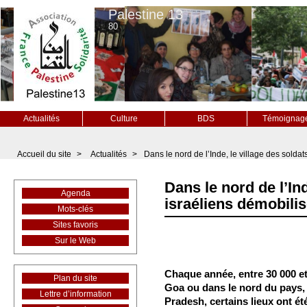
Palestine 13
80
Actualités
Culture
BDS
Témoignag
Accueil du site
>
Actualités
>
Dans le nord de l’Inde, le village des solda
Dans le nord de l’Ind
Agenda
israéliens démobili
Mots-clés
Sites favoris
Sur le Web
Chaque année, entre 30 000 et
Plan du site
Goa ou dans le nord du pays,
Lettre d’information
Pradesh, certains lieux ont é