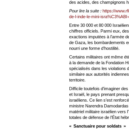
des acides, des champignons ha
Pour lire la suite :
https://www.rf
de-l-inde-le-mini-isra%C3%ABl-
Entre 30 000 et 80 000 Israélie
chiffres officiels. Parmi eux, d
exactions imputées à l’armée de
de Gaza, les bombardements en I
nourri une forme d’hostilité.
Certains militaires ont même ét
à la demande de la Fondation Hi
spécialisés dans les violations
similaire aux autorités indiennes
territoire.
Difficile toutefois d’imaginer des
et Israël, le pays prenant presq
israéliens. Ce lien s’est renfor
ministre Narendra Damodardas M
matériel militaire israélien vers
totales de défense de l’État héb
« Sanctuaire pour soldats »