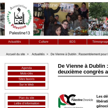
Palestine 13
80
Actualités
Culture
BDS
Témoignag
Accueil du site
>
Actualités
>
De Vienne à Dublin : Rassemblement pour l
De Vienne à Dublin
Agenda
deuxième congrès an
Mots-clés
Sites favoris
Sur le Web
Les dé
Plan du site
libérat
Lettre d’information
génocid