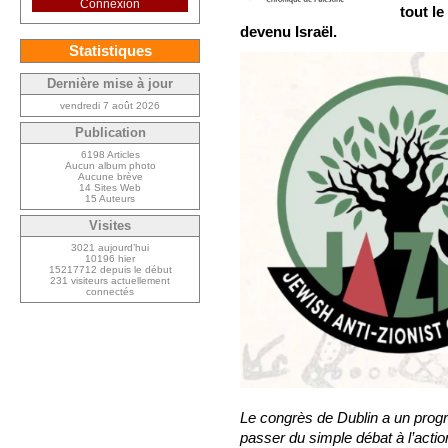
Connexion
tout l
devenu Israël.
Statistiques
Dernière mise à jour
vendredi 7 août 2026
Publication
6198 Articles
Aucun album photo
Aucune brève
14 Sites Web
15 Auteurs
Visites
3021 aujourd’hui
10196 hier
15217712 depuis le début
231 visiteurs actuellement
connectés
Le congrès de Dublin a un prog
passer du simple débat à l’action