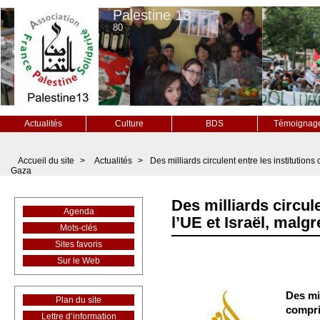
Palestine 13
80
Actualités
Culture
BDS
Témoignag
Accueil du site
>
Actualités
>
Des milliards circulent entre les institutions
Gaza
Des milliards circule
Agenda
l’UE et Israël, malg
Mots-clés
Sites favoris
Sur le Web
Des min
Plan du site
compri
Lettre d’information