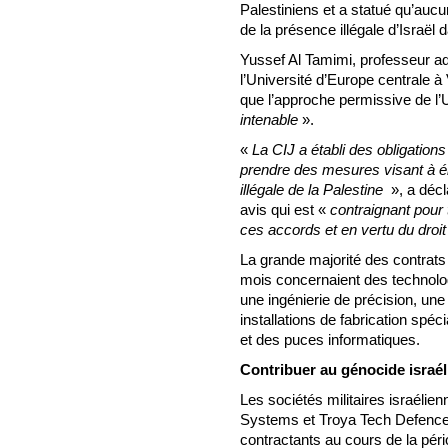
Palestiniens et a statué qu’aucun 
de la présence illégale d’Israël 
Yussef Al Tamimi, professeur ad
l’Université d’Europe centrale à
que l’approche permissive de l’
intenable
».
«
La CIJ a établi des obligation
prendre des mesures visant à élim
illégale de la Palestine
», a décl
avis qui est «
contraignant pour
ces accords et en vertu du droit
La grande majorité des contrats
mois concernaient des technolog
une ingénierie de précision, une
installations de fabrication sp
et des puces informatiques.
Contribuer au génocide israé
Les sociétés militaires israéli
Systems et Troya Tech Defence L
contractants au cours de la pér