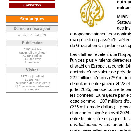
entrep
Connexion
militai
Milan, 
Statistiques
Statewa
des ins
Dernière mise à jour
européenne signent des contrats
vendredi 7 août 2026
malgré le long passé d’Israël e
Publication
de Gaza et en Cisjordanie occu
6197 Articles
Aucun album photo
Les chiffres révèlent que l’Espa
Aucune brève
14 Sites Web
l’un des plus virulents détracteu
15 Auteurs
d’Israël en Europe , a conclu 14
Visites
contrats d’une valeur de près d
1375 aujourd’hui
227 millions d’euros (257 millio
10196 hier
de dollars) entre janvier 2022 et
15216066 depuis le début
217 visiteurs actuellement
juillet 2025, période couverte pa
connectés
les données. La majeure partie 
cette somme – 207 millions d’e
(235 millions de dollars) – provi
d’un contrat signé en avril 2024
entre le ministère espagnol de 
combat aérien
». Les forces de
gilets pare-balles auprès de la 