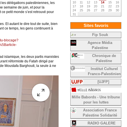
10
11
12
13
14
15
16
t les délégations palestiniennes, les
17
18
19
20
21
22
23
me semaine de juin, et pour la
24
25
26
27
28
29
30
t ce petit monde s’est retrouvé pour
31
. Et autant le dire tout de suite, bien
Sites favoris
nt ce temps, les gens continuent à
Fip Souk
-du-blocage?
Agence Média
5Barticle-
Palestine
Chronique de
ad islamique, les deux partis marxistes
Palestine
urant réformiste du Fatah dirigé par
 de Moustafa Barghouti, la seule à ne
Institut Culturel
Franco-Palestinien
[UJFP]
Mille Babords - Une tribune
pour les luttes
Association France
Palestine Solidarité
RADIO GALERE