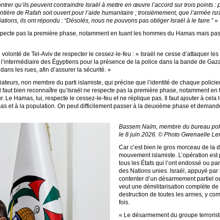
rer qu’ils peuvent contraindre Israël à mettre en œuvre l’accord sur trois points :
ière de Rafah soit ouvert pour l’aide humanitaire ; troisièmement, que l’armée israé
tions, ils ont répondu : “Désolés, nous ne pouvons pas obliger Israël à le faire.” »
e respecte pas la première phase, notamment en tuant les hommes du Hamas mais pa
volonté de Tel-Aviv de respecter le cessez-le-feu : « Israël ne cesse d’attaquer les
r l’intermédiaire des Égyptiens pour la présence de la police dans la bande de Gaz
dans les rues, afin d’assurer la sécurité. »
eurs, non membre du parti islamiste, qui précise que l’identité de chaque policier
 « Il faut bien reconnaître qu’Israël ne respecte pas la première phase, notamment
Le Hamas, lui, respecte le cessez-le-feu et ne réplique pas. Il faut ajouter à cela 
mas et à la population. On peut difficilement passer à la deuxième phase et dem
Bassem Naïm, membre du bureau polit
le 8 juin 2026. © Photo Gwenaelle Len
Car c’est bien le gros morceau de la
mouvement islamiste. L’opération est 
tous les États qui l’ont endossé ou pa
des Nations unies. Israël, appuyé par 
contenter d’un désarmement partiel ou
veut une démilitarisation complète d
destruction de toutes les armes, y comp
fois.
« Le désarmement du groupe terroriste