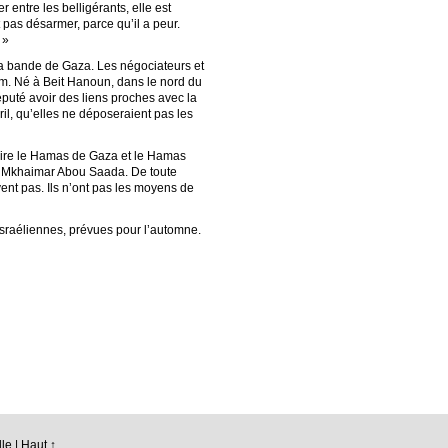
 entre les belligérants, elle est
 pas désarmer, parce qu’il a peur.
 »
a bande de Gaza. Les négociateurs et
ïm. Né à Beit Hanoun, dans le nord du
 réputé avoir des liens proches avec la
l, qu’elles ne déposeraient pas les
-à-dire le Hamas de Gaza et le Hamas
irme Mkhaimar Abou Saada. De toute
ent pas. Ils n’ont pas les moyens de
s israéliennes, prévues pour l’automne.
le |
Haut ↑