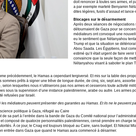
doit renoncer à toutes ses armes, et 
a par exemple martelé Benyamin Nétan
dites légères, fusils d’assaut et lance-
Blocages sur le désarmement
Après deux séances de négociations sa
détournaient de Gaza pour se concentr
médiateurs ont convoqué une nouvelle
eu le sentiment que Nétanyahou tentai
Trump et que la situation se détérior
Abou Saada. Les Égyptiens, tout comm
estimé qu’il était urgent de faire veni
convaincre que la seule façon de me
Nétanyahou visant à saboter le plan Tr
mme précédemment, le Hamas a cependant tergiversé. Et mis sur la table des pro
ous sommes prêts à signer une trêve de longue durée, de cinq, six, sept ans, assorti
–, selon lesquelles nous n’utiliserons pas nos armes et cesserons toute activité mil
es sous la supervision d’une instance palestinienne, arabe ou autre. Les armes pou
é refusées par Israël.
i les médiateurs peuvent présenter des garanties au Hamas. Et ils ne le peuvent pa
cience politique à Gaza, réfugié au Caire
de sa part à l’entrée dans la bande de Gaza du Comité national pour l’administr
 et composé de quatorze personnalités palestiniennes, censé prendre en charge les
torités. À ce jour, le Cnag est toujours bloqué au Caire, sans budget. Et Nikolaï Ml
a son entrée dans Gaza que quand le Hamas aura commencé à désarmer.