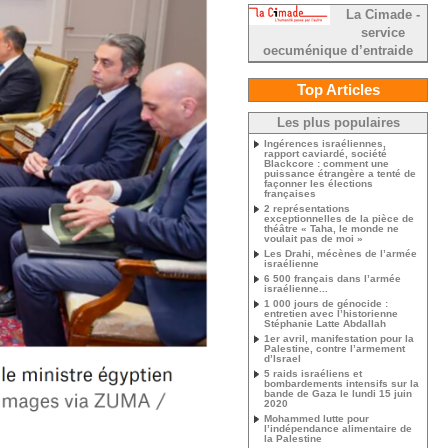
La Cimade -
service
oecuménique d’entraide
Top Articles
Les plus populaires
Ingérences israéliennes,
rapport caviardé, société
Blackcore : comment une
puissance étrangère a tenté de
façonner les élections
françaises
2 représentations
exceptionnelles de la pièce de
théâtre « Taha, le monde ne
voulait pas de moi »
Les Drahi, mécènes de l’armée
israélienne
6 500 français dans l’armée
israélienne...
1 000 jours de génocide :
entretien avec l’historienne
Stéphanie Latte Abdallah
1er avril, manifestation pour la
Palestine, contre l’armement
d’Israel
5 raids israéliens et
bombardements intensifs sur la
bande de Gaza le lundi 15 juin
2020
Mohammed lutte pour
l’indépendance alimentaire de
la Palestine