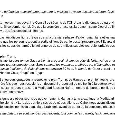
une délégation palestinienne rencontre le ministre égyptien des affaires étrangères
EA
ésentée en mars devant le Conseil de sécurité de l’ONU par le diplomate bulgare N
mp. Si ce dernier considère que la première phase est largement complétée et qu’il 
vis des factions palestiniennes.
e pas aux dispositions prévues dans la première phase : l’aide humanitaire et les 
que les personnes, dont la sortie et l’entrée par le poste-frontière avec l’Égypte
s les coups de l’armée israélienne ou de ses milices supplétives, et le territoire oc
 plan Trump
éclaté, la question de Gaza a été mise, pour ainsi dire, de côté. Et Nétanyahou en a
des tueries quotidiennes. Sans compter les menaces proférées par Nétanyahou et 
lus de 2 millions de Palestiniens sur environ 30 % de la bande de Gaza »
, confir
Azhar de Gaza, réfugié en Égypte.
 être toujours engagées à respecter le plan Trump. Le Hamas en premier lieu le jur
mière fois que nous recevions un document proposant de mettre fin à la guerre. Avan
u soixante jours », assure à Mediapart Bassem Naïm, membre du bureau politique d
is novembre 2024.
 la jeunesse et des sports de gouvernements Hamas a tenu à expliquer à Mediapar
a troisième : « Lors des derniers cycles de négociations au Caire, nous avons dit 
 de tous les points du plan. Mais Israël doit, avant de parler de la deuxième phase,
es médiateurs se sont montrés très réticents, tout comme les garants, les Américai