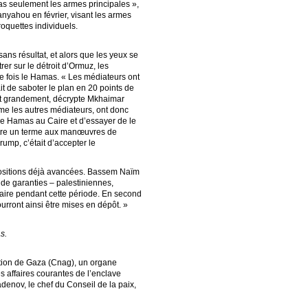
pas seulement les armes principales »,
yahou en février, visant les armes
roquettes individuels.
ns résultat, et alors que les yeux se
er sur le détroit d’Ormuz, les
 fois le Hamas. « Les médiateurs ont
t de saboter le plan en 20 points de
ait grandement, décrypte Mkhaimar
e les autres médiateurs, ont donc
r le Hamas au Caire et d’essayer de le
ttre un terme aux manœuvres de
ump, c’était d’accepter le
positions déjà avancées. Bassem Naïm
e de garanties – palestiniennes,
itaire pendant cette période. En second
rront ainsi être mises en dépôt. »
s.
ation de Gaza (Cnag), un organe
 affaires courantes de l’enclave
adenov, le chef du Conseil de la paix,