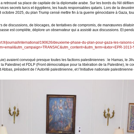
a retrouvé sa place de capitale de la diplomatie arabe. Sur les bords du Nil défilen
vices secrets turcs et égyptiens, les hauts responsables qataris. Lors de la deuxiè
 13 octobre 2025, du plan Trump censé mettre fin à la guerre génocidaire à Gaza, tou
urs de discussions, de blocages, de tentatives de compromis, de manœuvres dilatoires
asse est complète, déplore un observateur qui a assisté aux discussions. Et penda
rt.fr/journal/international/190626/deuxieme-phase-du-plan-pour-gaza-les-raisons
dium=email&utm_campaign=TRANSAC&utm_content=&utm_term=&xtor=EPR-1013-%
ie) avaient convoqué presque toutes les factions palestiniennes : le Hamas, le Jih
la Palestine) et FDLP (Front démocratique pour la libération de la Palestine), le co
as, président de l’Autorité palestinienne, et l’Initiative nationale palestinienne