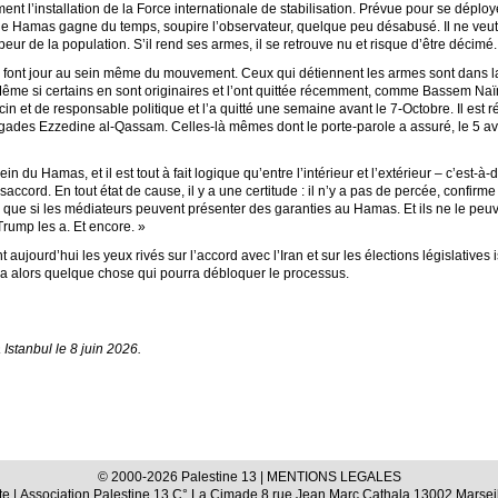
 l’installation de la Force internationale de stabilisation. Prévue pour se déployer
, le Hamas gagne du temps, soupire l’observateur, quelque peu désabusé. Il ne veut
peur de la population. S’il rend ses armes, il se retrouve nu et risque d’être décimé.
font jour au sein même du mouvement. Ceux qui détiennent les armes sont dans l
. Même si certains en sont originaires et l’ont quittée récemment, comme Bassem Na
édecin et de responsable politique et l’a quitté une semaine avant le 7-Octobre. Il est
des Ezzedine al-Qassam. Celles-là mêmes dont le porte-parole a assuré, le 5 avri
in du Hamas, et il est tout à fait logique qu’entre l’intérieur et l’extérieur – c’est
ésaccord. En tout état de cause, il y a une certitude : il n’y a pas de percée, conf
 que si les médiateurs peuvent présenter des garanties au Hamas. Et ils ne le peuv
Trump les a. Et encore. »
 aujourd’hui les yeux rivés sur l’accord avec l’Iran et sur les élections législative
sera alors quelque chose qui pourra débloquer le processus.
stanbul le 8 juin 2026.
© 2000-2026 Palestine 13 |
MENTIONS LEGALES
te
| Association Palestine 13 C° La Cimade 8 rue Jean Marc Cathala 13002 Marseil