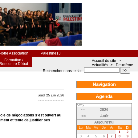
Notre Association
Palestine13
Formation /
Accueil du site
>
Rencontre Débat
Actualités
>
Deuxième
>>
Rechercher dans le site
Navigation
jeudi 25 juin 2026
Agenda
Array
<<
2026
ycle de négociations s’est ouvert au
<<
Août
nt et tente de justifier ses
Aujourd’hui
Lu
Ma
Me
Je
Ve
Sa
Di
1
2
3
4
5
6
7
8
9