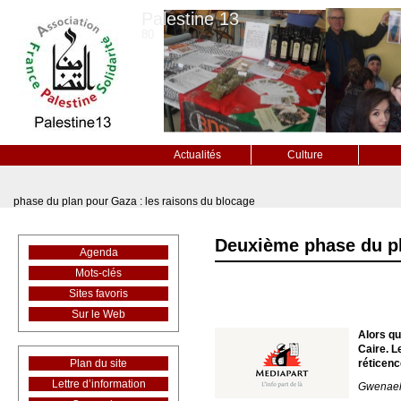
Palestine 13
80
Actualités
Culture
phase du plan pour Gaza : les raisons du blocage
Deuxième phase du pl
Agenda
Mots-clés
Sites favoris
Sur le Web
Alors qu
Caire. L
Plan du site
réticenc
Lettre d’information
Gwenaell