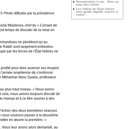
Documentaire à voir : Alice au
pays des colons
Les vidéos de Gaza stories
pour garder dignité, sourire et
. © Photo diffusée par la présidence
espoir ...
ikolaï Mladenov, chef du « Conseil de
est temps de discuter de la mise en
marchandises ne pénètrent qu’au
 de Rafah sont largement entravées.
cupé par les forces de l’État hébreu ne
 profité pour faire avancer ses troupes
l’armée israélienne de s’enfoncer
me Mkhaimar Abou Saada, professeur
e au plus haut niveau. « Nous avons
t cela, nous avions toujours discuté de
u Hamas et à ce titre soumis à des
t l’échec des deux premières séances
que nous voulions passer à la deuxième
 mettre en œuvre la première. »
ns. Nous leur avons alors demandé, au