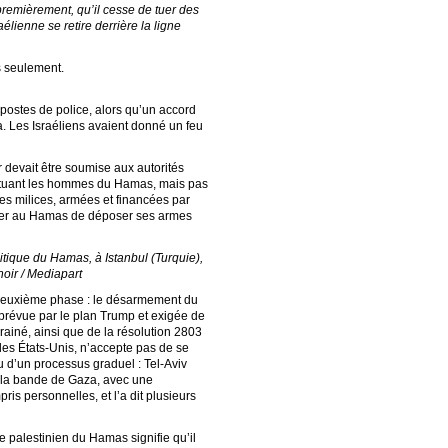
 premièrement, qu’il cesse de tuer des
lienne se retire derrière la ligne
s seulement.
 postes de police, alors qu’un accord
a. Les Israéliens avaient donné un feu
 devait être soumise aux autorités
 en tuant les hommes du Hamas, mais pas
les milices, armées et financées par
ander au Hamas de déposer ses armes
ique du Hamas, à Istanbul (Turquie),
oir / Mediapart
 deuxième phase : le désarmement du
prévue par le plan Trump et exigée de
rrainé, ainsi que de la résolution 2803
les États-Unis, n’accepte pas de se
 d’un processus graduel : Tel-Aviv
e la bande de Gaza, avec une
ris personnelles, et l’a dit plusieurs
 palestinien du Hamas signifie qu’il