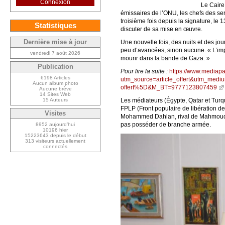
Connexion
Le Caire 
émissaires de l’ONU, les chefs des ser
troisième fois depuis la signature, le
Statistiques
discuter de sa mise en œuvre.
Dernière mise à jour
Une nouvelle fois, des nuits et des jo
peu d’avancées, sinon aucune. « L’imp
vendredi 7 août 2026
mourir dans la bande de Gaza. »
Publication
Pour lire la suite :
https://www.mediapa
6198 Articles
utm_source=article_offert&utm_me
Aucun album photo
offert%5D&M_BT=9777123807459
Aucune brève
14 Sites Web
15 Auteurs
Les médiateurs (Égypte, Qatar et Turqu
FPLP (Front populaire de libération de 
Visites
Mohammed Dahlan, rival de Mahmoud Abb
pas posséder de branche armée.
8952 aujourd’hui
10196 hier
15223643 depuis le début
313 visiteurs actuellement
connectés