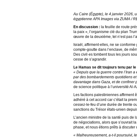
Au Caire (Égypte), le 4 janvier 2026, 
égyptienne APA Images via ZUMA / R
En discussion :
la feuille de route pr
la paix », l’organisme clé du plan Tru
œuvre de la deuxième, tel n’est pas l’a
Israël, affirment-elles, ne se conform
compte-goutte dans l’enclave, de même 
Des civil·es tombent tous les jours sou
cesse de s’agrandir.
Le Hamas se dit toujours tenu par le
« Depuis que la guerre contre l’Iran a 
par des bombardements quotidiens et 
davantage dans Gaza, et de confiner p
de science politique à l’université Al-
Les factions palestiniennes affirment
adhéré à cet accord car c’était la pre
cessez-le-feu d’une durée de trente o
sanctions du Trésor états-unien depu
L’ancien ministre de la santé puis de
de négociations, alors que s’ouvrait l
phase, et nous étions prêts à discuter
« Malheureusement, a-t-il poursuivi, l