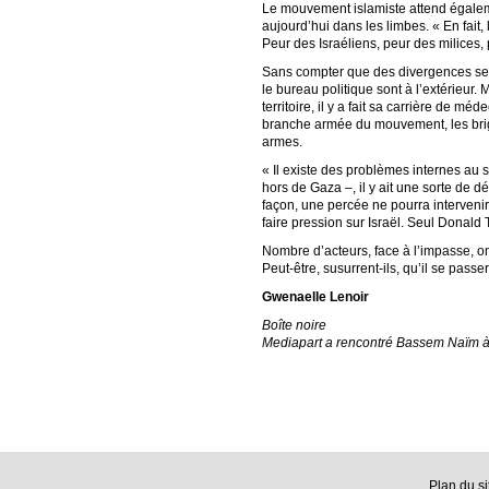
Le mouvement islamiste attend également
aujourd’hui dans les limbes. « En fait
Peur des Israéliens, peur des milices, 
Sans compter que des divergences se 
le bureau politique sont à l’extérieur
territoire, il y a fait sa carrière de m
branche armée du mouvement, les briga
armes.
« Il existe des problèmes internes au se
hors de Gaza –, il y ait une sorte de d
façon, une percée ne pourra intervenir
faire pression sur Israël. Seul Donald 
Nombre d’acteurs, face à l’impasse, ont
Peut-être, susurrent-ils, qu’il se pas
Gwenaelle Lenoir
Boîte noire
Mediapart a rencontré Bassem Naïm à I
Plan du si