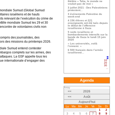
théâtre « Taha, le monde ne
voulait pas de moi »
3 juillet 2021 - Des Palestiniens
le mondiale Sumud (Global Sumud
protestent...
taires israéliens et de hauts
3 événements Palestine du
week-end
its relevant de l’exécution du crime de
4 156 élèves et 221
ottille mondiale Sumud les 29 et 30
enseignants ont été tués depuis
le début de l’offensive
’encontre de volontaires civils non
israélienne à Gaza
5 raids israéliens et
bombardements intensifs sur la
compris des journalistes, des
bande de Gaza le lundi 15 juin
2020
ors des missions du printemps 2026.
« Les universités, voilà
l’ennemi. »
ndiale Sumud entend contester
6 500 français dans l’armée
embargos complets sur les armes, des
israélienne...
 attaques. La GSF appelle tous les
0
que internationale d’engager des
10
20
30
...
Agenda
Array
<<
2026
<<
Août
Aujourd’hui
Lu
Ma
Me
Je
Ve
Sa
Di
1
2
3
4
5
6
7
8
9