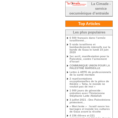
La Cimade -
service
oecuménique d’entraide
Top Articles
Les plus populaires
6 500 français dans l’armée
israélienne...
5 raids israéliens et
bombardements intensifs sur la
bande de Gaza le lundi 15 juin
2020
1er avril, manifestation pour la
Palestine, contre l’armement
d’Israel
COMMUNIQUE UNION POUR LA
PALESTINE MARSEILLE
Lettre à ARTE de professionnels
de la santé mentale
2 représentations
exceptionnelles de la pièce de
théâtre « Taha, le monde ne
voulait pas de moi »
1 000 jours de génocide :
entretien avec l’historienne
Stéphanie Latte Abdallah
3 juillet 2021 - Des Palestiniens
protestent...
« Mort lente » : Israël ouvre les
barrages et inonde les cultures
de Gaza avant la récolte
4 156 élèves et 221