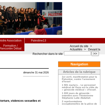
Notre Association
Palestine13
Formation /
Accueil du site
>
Rencontre Débat
Actualités
>
Devant la
>>
Rechercher dans le site
Navigation
Articles de la rubrique
dimanche 31 mai 2026
1er avril, manifestation pour la
Palestine, contre l’armement
d’Israel
1 581 martyrs... Le personnel
médical de Gaza est la cible du
« génocide médical » d’Israël.
1 000 jours de génocide :
entretien avec l’historienne
Stéphanie Latte Abdallah
torture, violences sexuelles et
2 représentations
exceptionnelles de la pièce de