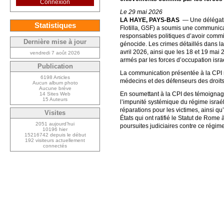
Connexion
Le 29 mai 2026
LA HAYE, PAYS-BAS
— Une délégatio
Statistiques
Flotilla, GSF) a soumis une communicat
responsables politiques d’avoir commis
Dernière mise à jour
génocide. Les crimes détaillés dans la
avril 2026, ainsi que les 18 et 19 mai 
vendredi 7 août 2026
armés par les forces d’occupation isra
Publication
La communication présentée à la CPI me
6198 Articles
médecins et des défenseurs des droit
Aucun album photo
Aucune brève
En soumettant à la CPI des témoignage
14 Sites Web
15 Auteurs
l’impunité systémique du régime israé
réparations pour les victimes, ainsi q
Visites
États qui ont ratifié le Statut de Rom
2051 aujourd’hui
poursuites judiciaires contre ce régim
10196 hier
15216742 depuis le début
192 visiteurs actuellement
connectés