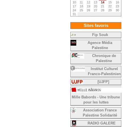
10
11
12
13
14
15
16
17
18
19
20
21
22
23
24
25
26
27
28
29
30
31
Sites favoris
Fip Souk
Agence Média
Palestine
Chronique de
Palestine
Institut Culturel
Franco-Palestinien
[UJFP]
Mille Babords - Une tribune
pour les luttes
Association France
Palestine Solidarité
RADIO GALERE