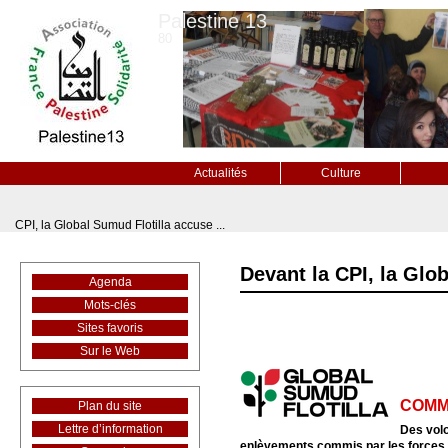
Palestine 13
80
Actualités
Culture
CPI, la Global Sumud Flotilla accuse ...
Devant la CPI, la Glob
Agenda
Mots-clés
Sites favoris
Sur le Web
COMM
Plan du site
Lettre d’information
Des volo
enlèvements commis par les forces 