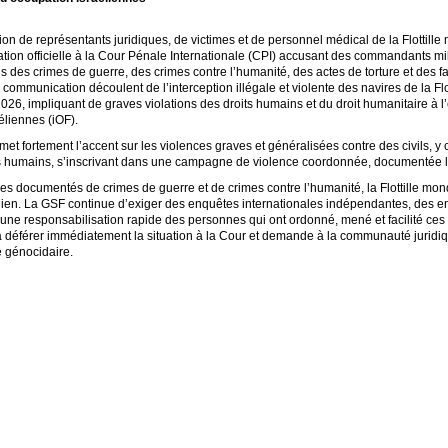
n de représentants juridiques, de victimes et de personnel médical de la Flottil
ion officielle à la Cour Pénale Internationale (CPI) accusant des commandants mili
 des crimes de guerre, des crimes contre l’humanité, des actes de torture et des fa
 communication découlent de l’interception illégale et violente des navires de la Fl
2026, impliquant de graves violations des droits humains et du droit humanitaire à l
éliennes (iOF).
t fortement l’accent sur les violences graves et généralisées contre des civils, y 
s humains, s’inscrivant dans une campagne de violence coordonnée, documentée l
s documentés de crimes de guerre et de crimes contre l’humanité, la Flottille mo
lien. La GSF continue d’exiger des enquêtes internationales indépendantes, des 
u’une responsabilisation rapide des personnes qui ont ordonné, mené et facilité ces
e à déférer immédiatement la situation à la Cour et demande à la communauté juridi
e génocidaire.