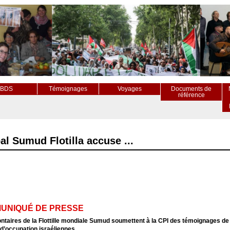
BDS
Témoignages
Voyages
Documents de
référence
al Sumud Flotilla accuse ...
UNIQUÉ DE PRESSE
ntaires de la Flottille mondiale Sumud soumettent à la CPI des témoignages de 
d’occupation israéliennes