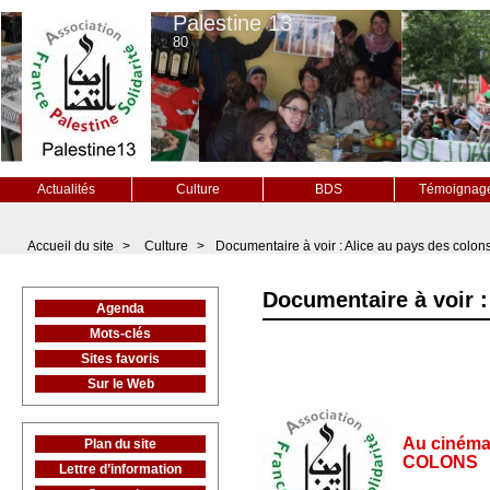
Palestine 13
80
Actualités
Culture
BDS
Témoignag
Accueil du site
>
Culture
>
Documentaire à voir : Alice au pays des colon
Documentaire à voir :
Agenda
Mots-clés
Sites favoris
Sur le Web
Au cinéma
Plan du site
COLONS
Lettre d’information