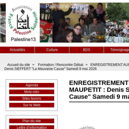
Palestine 13
80
Actualités
Culture
BDS
Témoignag
Accueil du site
>
Formation / Rencontre Débat
>
ENREGISTREMENT AUD
Denis SIEFFERT "La Mauvaise Cause" Samedi 9 mai 2026
ENREGISTREMENT
Agenda
MAUPETIT : Denis 
Mots-clés
Cause" Samedi 9 ma
Sites favoris
Sur le Web
Plan du site
Lettre d’information