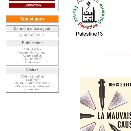
Connexion
Statistiques
Dernière mise à jour
jeudi 6 août 2026
Publication
6194 Articles
Aucun album photo
Aucune brève
14 Sites Web
15 Auteurs
Visites
9698 aujourd’hui
5135 hier
15214193 depuis le début
295 visiteurs actuellement
connectés