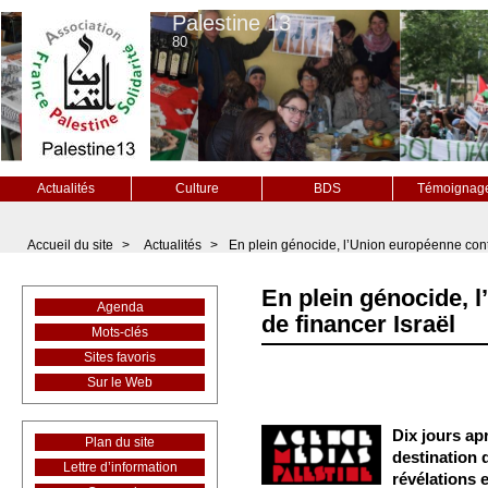
Palestine 13
80
Actualités
Culture
BDS
Témoignag
Accueil du site
>
Actualités
>
En plein génocide, l’Union européenne cont
En plein génocide, 
Agenda
de financer Israël
Mots-clés
Sites favoris
Sur le Web
Dix jours ap
Plan du site
destination d
Lettre d’information
révélations 