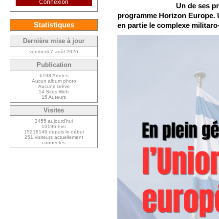
Connexion
Un de ses pr
programme Horizon Europe. Un
Statistiques
en partie le complexe militaro-
Dernière mise à jour
vendredi 7 août 2026
Publication
6198 Articles
Aucun album photo
Aucune brève
14 Sites Web
15 Auteurs
Visites
3455 aujourd’hui
10196 hier
15218146 depuis le début
251 visiteurs actuellement
connectés