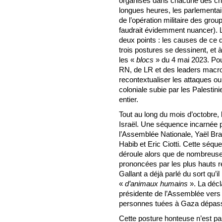
organisés dans chacune des ch
longues heures, les parlementai
de l’opération militaire des gro
faudrait évidemment nuancer). L
deux points : les causes de ce 
trois postures se dessinent, et
les «
blocs
» du 4 mai 2023. Pou
RN, de LR et des leaders macron
recontextualiser les attaques ou
coloniale subie par les Palestinie
entier.
Tout au long du mois d’octobre,
Israël. Une séquence incarnée p
l’Assemblée Nationale, Yaël Bra
Habib et Eric Ciotti. Cette séque
déroule alors que de nombreuses
prononcées par les plus hauts re
Gallant a déjà parlé du sort qu’il
«
d’animaux humains
». La décla
présidente de l’Assemblée vers I
personnes tuées à Gaza dépasse 
Cette posture honteuse n’est pa