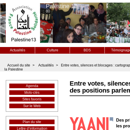
Palestine 13
80
Actualités
Culture
BDS
Témoignag
Accueil du site
>
Actualités
>
Entre votes, silences et blocages : cartogra
la Palestine
Entre votes, silence
Agenda
des positions parlem
Mots-clés
Sites favoris
Sur le Web
Des pr
Plan du site
les pro
Lettre d’information