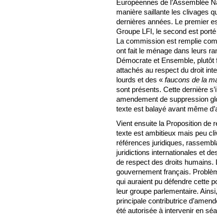
Européennes de l’Assemblée Nat
manière saillante les clivages q
dernières années. Le premier e
Groupe LFI, le second est porté
La commission est remplie comm
ont fait le ménage dans leurs r
Démocrate et Ensemble, plutôt f
attachés au respect du droit int
lourds et des «
faucons de la ma
sont présents. Cette dernière s’
amendement de suppression glob
texte est balayé avant même d’a
Vient ensuite la Proposition de 
texte est ambitieux mais peu cl
références juridiques, rassemb
juridictions internationales et 
de respect des droits humains. L
gouvernement français. Problème
qui auraient pu défendre cette po
leur groupe parlementaire. Ains
principale contributrice d’amen
été autorisée à intervenir en sé