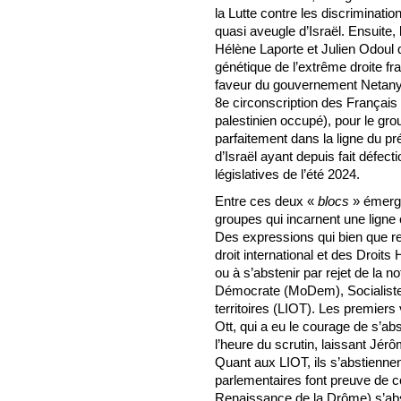
la Lutte contre les discriminat
quasi aveugle d’Israël. Ensuit
Hélène Laporte et Julien Odoul q
génétique de l’extrême droite fr
faveur du gouvernement Netanya
8e circonscription des Français de
palestinien occupé), pour le gro
parfaitement dans la ligne du pré
d’Israël ayant depuis fait défect
législatives de l’été 2024.
Entre ces deux «
blocs
» émerge
groupes qui incarnent une ligne
Des expressions qui bien que re
droit international et des Droit
ou à s’abstenir par rejet de la n
Démocrate (MoDem), Socialiste,
territoires (LIOT). Les premiers
Ott, qui a eu le courage de s’ab
l’heure du scrutin, laissant Jér
Quant aux LIOT, ils s’abstiennen
parlementaires font preuve de c
Renaissance de la Drôme) s’abs