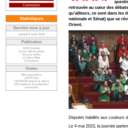
questi
Connexion
retrouvée au cœur des débats
qu’ailleurs, ce sont dans le
Statistiques
nationale et Sénat) que se rév
Orient.
Dernière mise à jour
samedi 8 août 2026
Publication
6202 Articles
Aucun album photo
Aucune brève
14 Sites Web
15 Auteurs
Visites
895 aujourd’hui
10976 hier
15238156 depuis le début
253 visiteurs actuellement
connectés
Députés habillés aux couleurs du
Le 4 mai 2023, la journée parl