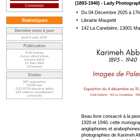
(1893-1940) - Lady Photograp
Connexion
Du 04 Décembre 2025 à 17h0
Statistiques
Librairie Maupetit
142 La Canebière, 13001 Mar
Dernière mise à jour
jeudi 6 août 2026
Publication
6194 Articles
Aucun album photo
Aucune brève
14 Sites Web
15 Auteurs
Visites
887 aujourd’hui
10196 hier
15215578 depuis le début
183 visiteurs actuellement
connectés
Beau livre consacré à la pion
1920 et 1940, cette monograp
anglophones et arabophones,
photographies de Karimeh Ab