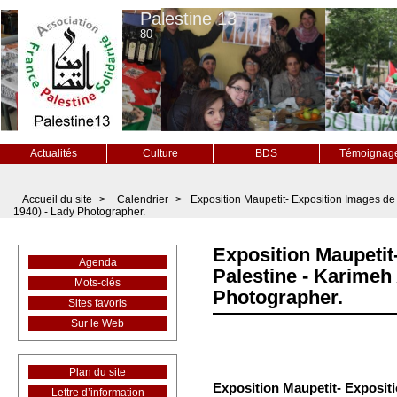
Palestine 13
80
Actualités
Culture
BDS
Témoignag
Accueil du site
>
Calendrier
>
Exposition Maupetit- Exposition Images de
1940) - Lady Photographer.
Exposition Maupetit
Agenda
Palestine - Karimeh
Mots-clés
Photographer.
Sites favoris
Sur le Web
Plan du site
Exposition Maupetit- Exposit
Lettre d’information