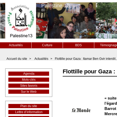
Palestine 13
80
Actualités
Culture
BDS
Témoignag
Accueil du site
>
Actualités
>
Flottille pour Gaza : Itamar Ben Gvir interdit..
Flottille pour Gaza :
Agenda
Mots-clés
Sites favoris
Sur le Web
« suite
l’égar
Plan du site
Barrot
Lettre d’information
Mercred