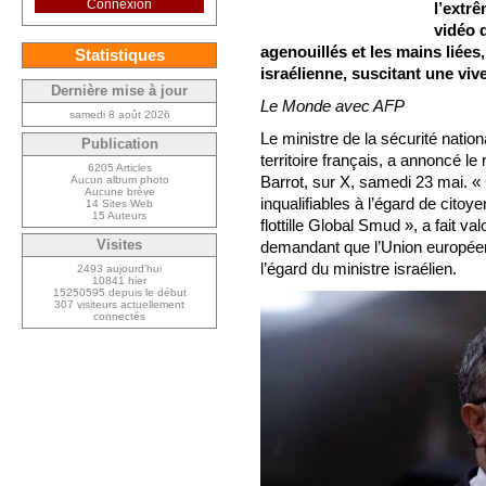
Connexion
l’extrê
vidéo d
agenouillés et les mains liées
Statistiques
israélienne, suscitant une viv
Dernière mise à jour
Le Monde avec AFP
samedi 8 août 2026
Le ministre de la sécurité nationa
Publication
territoire français, a annoncé le
6205 Articles
Barrot, sur X, samedi 23 mai. « 
Aucun album photo
Aucune brève
inqualifiables à l’égard de cito
14 Sites Web
15 Auteurs
flottille Global Smud », a fait val
Visites
demandant que l’Union europée
l’égard du ministre israélien.
2493 aujourd’hui
10841 hier
15250595 depuis le début
307 visiteurs actuellement
connectés