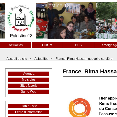
Palestine 13
80
Actualités
Culture
BDS
Témoignag
Accueil du site
>
Actualités
>
France. Rima Hassan, nouvelle sorcière
France. Rima Hassan
Agenda
Mots-clés
Sites favoris
Sur le Web
Hier appr
Rima Hass
Plan du site
du Consei
Lettre d’information
l’accuse 