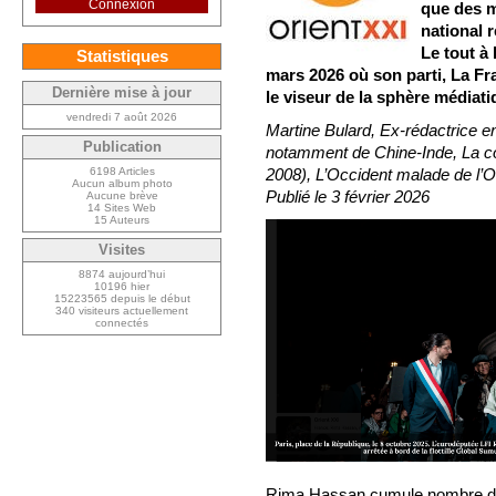
Connexion
que des m
national 
Le tout à 
Statistiques
mars 2026 où son parti, La Fr
Dernière mise à jour
le viseur de la sphère médiati
vendredi 7 août 2026
Martine Bulard, Ex-rédactrice e
Publication
notamment de Chine-Inde, La cou
6198 Articles
2008), L’Occident malade de l’O
Aucun album photo
Publié le 3 février 2026
Aucune brève
14 Sites Web
15 Auteurs
Visites
8874 aujourd’hui
10196 hier
15223565 depuis le début
340 visiteurs actuellement
connectés
Rima Hassan cumule nombre de h