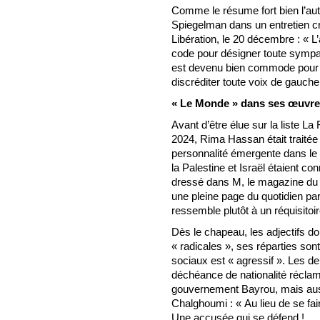
Comme le résume fort bien l’au
Spiegelman dans un entretien c
Libération, le 20 décembre : « 
code pour désigner toute sympat
est devenu bien commode pour l
discréditer toute voix de gauche
« Le Monde » dans ses œuvr
Avant d’être élue sur la liste 
2024, Rima Hassan était traité
personnalité émergente dans le 
la Palestine et Israël étaient 
dressé dans M, le magazine du 
une pleine page du quotidien pa
ressemble plutôt à un réquisitoi
Dès le chapeau, les adjectifs do
« radicales », ses réparties so
sociaux est « agressif ». Les de
déchéance de nationalité récla
gouvernement Bayrou, mais aus
Chalghoumi : « Au lieu de se fair
Une accusée qui se défend !