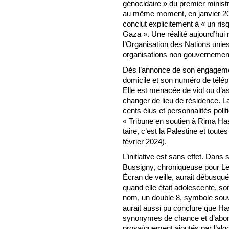
génocidaire » du premier minist
au même moment, en janvier 2024
conclut explicitement à « un ris
Gaza ». Une réalité aujourd’hui
l’Organisation des Nations unies
organisations non gouvernemen
Dès l’annonce de son engagemen
domicile et son numéro de télép
Elle est menacée de viol ou d’a
changer de lieu de résidence. L
cents élus et personnalités poli
« Tribune en soutien à Rima Has
taire, c’est la Palestine et toute
février 2024).
L’initiative est sans effet. Dan
Bussigny, chroniqueuse pour Le
Écran de veille, aurait débusqué
quand elle était adolescente, s
nom, un double 8, symbole souven
aurait aussi pu conclure que Ha
synonymes de chance et d’abon
prosaïquement ajoutés par l’algo