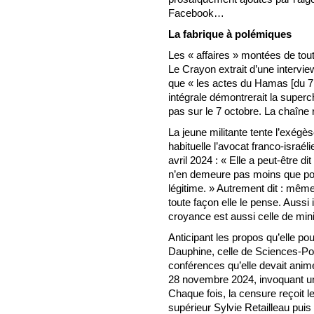
Facebook…
La fabrique à polémiques
Les « affaires » montées de to
Le Crayon extrait d’une intervi
que « les actes du Hamas [du 7 o
intégrale démontrerait la super
pas sur le 7 octobre. La chaîne r
La jeune militante tente l’exégè
habituelle l’avocat franco-israé
avril 2024 : « Elle a peut-être di
n’en demeure pas moins que po
légitime. » Autrement dit : même si
toute façon elle le pense. Aussi 
croyance est aussi celle de minis
Anticipant les propos qu’elle pourr
Dauphine, celle de Sciences-Po 
conférences qu’elle devait anim
28 novembre 2024, invoquant un «
Chaque fois, la censure reçoit l
supérieur Sylvie Retailleau pui