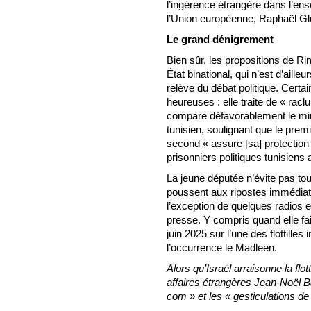
l’ingérence étrangère dans l’e
l’Union européenne, Raphaël Gl
Le grand dénigrement
Bien sûr, les propositions de R
État binational, qui n’est d’ailleu
relève du débat politique. Certa
heureuses : elle traite de « rac
compare défavorablement le mini
tunisien, soulignant que le premi
second « assure [sa] protection
prisonniers politiques tunisiens
La jeune députée n’évite pas to
poussent aux ripostes immédiate
l’exception de quelques radios et
presse. Y compris quand elle fa
juin 2025 sur l’une des flottille
l’occurrence le Madleen.
Alors qu’Israël arraisonne la flott
affaires étrangères Jean-Noël Ba
com » et les « gesticulations 