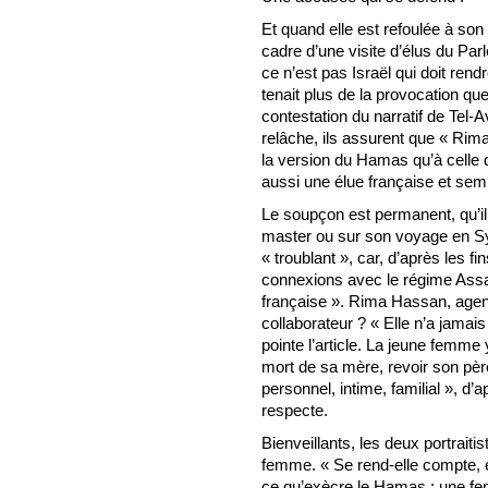
Et quand elle est refoulée à son 
cadre d’une visite d’élus du Par
ce n’est pas Israël qui doit ren
tenait plus de la provocation qu
contestation du narratif de Tel-
relâche, ils assurent que « Rim
la version du Hamas qu’à celle d
aussi une élue française et semb
Le soupçon est permanent, qu’il
master ou sur son voyage en S
« troublant », car, d’après les fin
connexions avec le régime Assa
française ». Rima Hassan, agent
collaborateur ? « Elle n’a jamais
pointe l’article. La jeune femme 
mort de sa mère, revoir son pè
personnel, intime, familial », d’
respecte.
Bienveillants, les deux portraitis
femme. « Se rend-elle compte, éc
ce qu’exècre le Hamas : une f