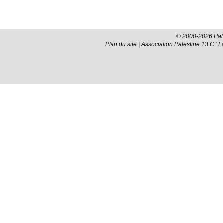
© 2000-2026 Pale
Plan du site
| Association Palestine 13 C° 