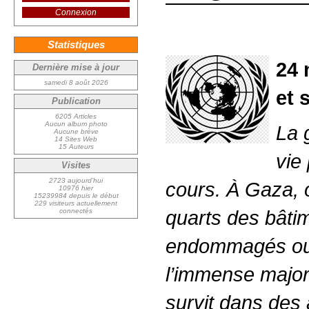
Connexion
Statistiques
24 
Dernière mise à jour
samedi 8 août 2026
et 
Publication
6205 Articles
Aucun album photo
La 
Aucune brève
14 Sites Web
15 Auteurs
vie
Visites
2723 aujourd’hui
cours. À Gaza, o
10976 hier
15239984 depuis le début
229 visiteurs actuellement
quarts des bâti
connectés
endommagés ou 
l’immense majori
survit dans des a