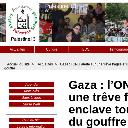
Palestine 13
80
Actualités
Culture
BDS
Témoignag
Accueil du site
>
Actualités
>
Gaza : l’ONU alerte sur une trêve fragile et
gouffre
Gaza : l’O
Agenda
Mots-clés
une trêve f
Sites favoris
Sur le Web
enclave to
du gouffre
Plan du site
Lettre d’information