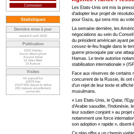
Connexion
Les Etats-Unis ont mis la press
d’adopter leur projet de résolut
pour Gaza, qui sera mis au vote
Statistiques
La semaine dernière, les Améric
Dernière mise à jour
négociations au sein du Conseil 
samedi 8 août 2026
du président américain ayant per
Publication
cessez-le-feu fragile dans le te
6202 Articles
guerre provoquée par une atta
Aucun album photo
Aucune brève
Hamas. Le texte autorise notam
14 Sites Web
stabilisation internationale » (ISF
15 Auteurs
Visites
Face aux réserves de certains m
concurrent de la Russie, ils ont
44 aujourd’hui
10976 hier
d’un rejet de leur texte et affic
15237305 depuis le début
263 visiteurs actuellement
musulmans.
connectés
« Les Etats-Unis, le Qatar, l’Eg
d’Arabie saoudite, l’Indonésie, l
leur soutien conjoint » au projet
notamment une force international
son adoption « rapide », disent
Ce plan offre « un chemin viable 