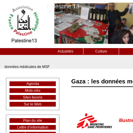
Palestine 13
80
Actualités
Culture
données médicales de MSF
Gaza : les données m
Agenda
Mots-clés
Sites favoris
Sur le Web
illust
Plan du site
Lettre d’information