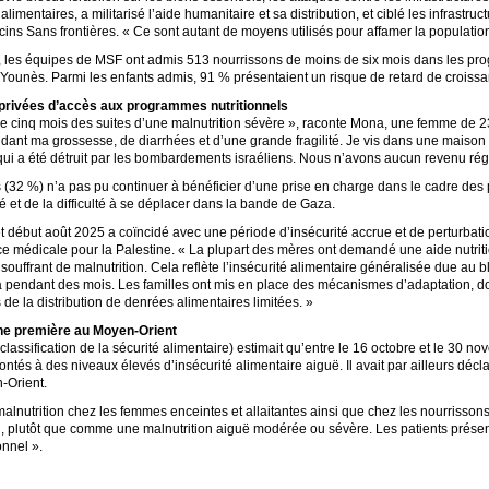
alimentaires, a militarisé l’aide humanitaire et sa distribution, et ciblé les infrastru
s Sans frontières. « Ce sont autant de moyens utilisés pour affamer la population 
 les équipes de MSF ont admis 513 nourrissons de moins de six mois dans les pro
n Younès. Parmi les enfants admis, 91 % présentaient un risque de retard de crois
s privées d’accès aux programmes nutritionnels
 de cinq mois des suites d’une malnutrition sévère », raconte Mona, une femme de 2
ant ma grossesse, de diarrhées et d’une grande fragilité. Je vis dans une maison p
qui a été détruit par les bombardements israéliens. Nous n’avons aucun revenu régu
 (32 %) n’a pas pu continuer à bénéficier d’une prise en charge dans le cadre de
é et de la difficulté à se déplacer dans la bande de Gaza.
et début août 2025 a coïncidé avec une période d’insécurité accrue et de perturbatio
e médicale pour la Palestine. « La plupart des mères ont demandé une aide nutrit
ouffrant de malnutrition. Cela reflète l’insécurité alimentaire généralisée due au b
a pendant des mois. Les familles ont mis en place des mécanismes d’adaptation, d
 de la distribution de denrées alimentaires limitées. »
une première au Moyen-Orient
 classification de la sécurité alimentaire) estimait qu’entre le 16 octobre et le 30 n
ntés à des niveaux élevés d’insécurité alimentaire aiguë. Il avait par ailleurs décl
-Orient.
a malnutrition chez les femmes enceintes et allaitantes ainsi que chez les nourriss
plutôt que comme une malnutrition aiguë modérée ou sévère. Les patients présente
onnel ».