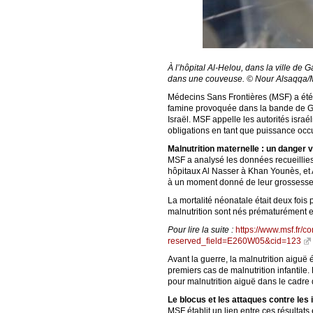
À l’hôpital Al-Helou, dans la ville de
dans une couveuse. © Nour Alsaqqa
Médecins Sans Frontières (MSF) a été 
famine provoquée dans la bande de Gaz
Israël. MSF appelle les autorités israé
obligations en tant que puissance occ
Malnutrition maternelle : un danger 
MSF a analysé les données recueillies
hôpitaux Al Nasser à Khan Younès, et A
à un moment donné de leur grossesse,
La mortalité néonatale était deux fois
malnutrition sont nés prématurément e
Pour lire la suite :
https://www.msf.fr/
reserved_field=E260W05&cid=123
Avant la guerre, la malnutrition aiguë 
premiers cas de malnutrition infantil
pour malnutrition aiguë dans le cadre
Le blocus et les attaques contre les
MSF établit un lien entre ces résultats 