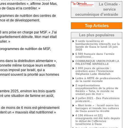
ctures essentielles », affirme José Mas,
La Cimade -
de Gaza et la contrôler. »
service
oecuménique d’entraide
grammes de nutrition des centres de
sance et de développement.
Top Articles
3 ans prise en charge par MSF. « J’ai
Les plus populaires
artiellement détruite. Mon mari était
lier. »
5 raids israéliens et
bombardements intensifs sur la
bande de Gaza le lundi 15 juin
s programmes de nutrition de MSF,
2020
6 500 français dans l’armée
israélienne...
ns dans la distribution alimentaire »,
COMMUNIQUE UNION POUR LA
PALESTINE MARSEILLE
ionnelle même lorsque leurs enfants
1 000 jours de génocide :
locus imposé par Israël, qui a
entretien avec l’historienne
Stéphanie Latte Abdallah
onnant souvent la priorité aux hommes
Lettre à ARTE de professionnels
de la santé mentale
2 représentations
exceptionnelles de la pièce de
ovembre 2025, environ les trois quarts
théâtre « Taha, le monde ne
voulait pas de moi »
aré une situation de famine en août,
3 juillet 2021 - Des Palestiniens
protestent...
« Mort lente » : Israël ouvre les
ons de moins de 6 mois est généralement
barrages et inonde les cultures
de Gaza avant la récolte
nt un « mauvais état nutritionnel »
4 156 élèves et 221
enseignants ont été tués depuis
le début de l’offensive
israélienne à Gaza