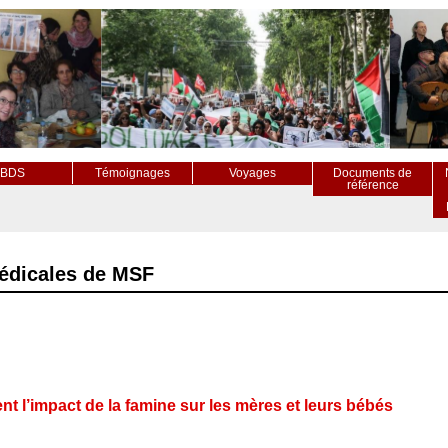
BDS
Témoignages
Voyages
Documents de
référence
édicales de MSF
rent l’impact de la famine sur les mères et leurs bébés