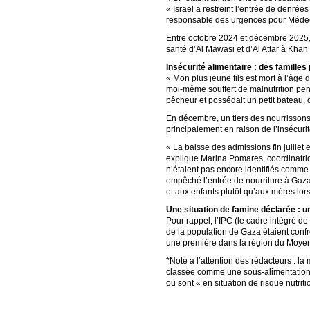
« Israël a restreint l’entrée de denrées 
responsable des urgences pour Médecin
Entre octobre 2024 et décembre 2025,
santé d’Al Mawasi et d’Al Attar à Kha
Insécurité alimentaire : des famille
« Mon plus jeune fils est mort à l’âge
moi-même souffert de malnutrition pend
pêcheur et possédait un petit bateau, 
En décembre, un tiers des nourrissons
principalement en raison de l’insécurit
« La baisse des admissions fin juillet 
explique Marina Pomares, coordinatric
n’étaient pas encore identifiés comme s
empêché l’entrée de nourriture à Gaz
et aux enfants plutôt qu’aux mères lors
Une situation de famine déclarée : 
Pour rappel, l’IPC (le cadre intégré de
de la population de Gaza étaient confro
une première dans la région du Moyen
*Note à l’attention des rédacteurs : l
classée comme une sous-alimentation, 
ou sont « en situation de risque nutriti