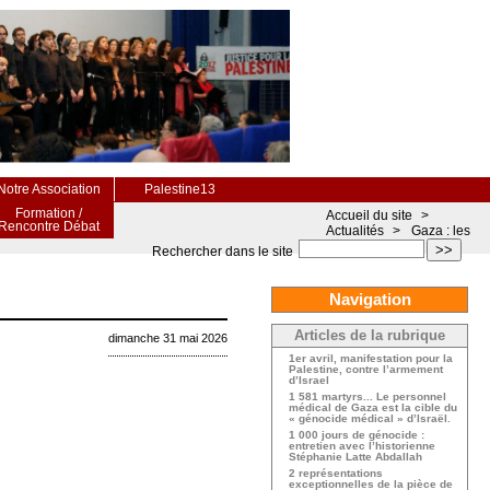
Notre Association
Palestine13
Formation /
Accueil du site
>
Rencontre Débat
Actualités
>
Gaza : les
>>
Rechercher dans le site
Navigation
Articles de la rubrique
dimanche 31 mai 2026
1er avril, manifestation pour la
Palestine, contre l’armement
d’Israel
1 581 martyrs... Le personnel
médical de Gaza est la cible du
« génocide médical » d’Israël.
1 000 jours de génocide :
entretien avec l’historienne
Stéphanie Latte Abdallah
2 représentations
exceptionnelles de la pièce de