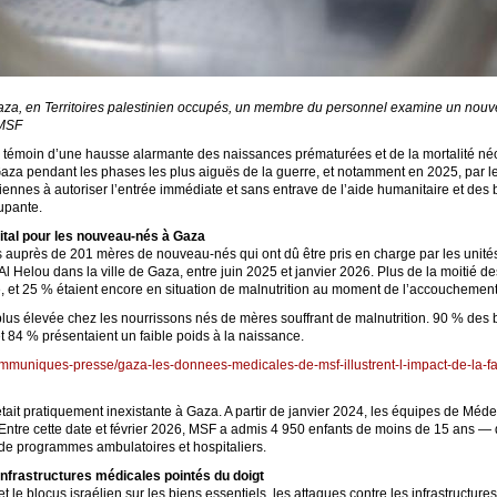
 Gaza, en Territoires palestinien occupés, un membre du personnel examine un nouve
/MSF
témoin d’une hausse alarmante des naissances prématurées et de la mortalité néon
a pendant les phases les plus aiguës de la guerre, et notamment en 2025, par le s
liennes à autoriser l’entrée immédiate et sans entrave de l’aide humanitaire et des 
upante.
vital pour les nouveau-nés à Gaza
 auprès de 201 mères de nouveau-nés qui ont dû être pris en charge par les unités
l Helou dans la ville de Gaza, entre juin 2025 et janvier 2026. Plus de la moitié de
 et 25 % étaient encore en situation de malnutrition au moment de l’accouchement
 plus élevée chez les nourrissons nés de mères souffrant de malnutrition. 90 % des
t 84 % présentaient un faible poids à la naissance.
communiques-presse/gaza-les-donnees-medicales-de-msf-illustrent-l-impact-de-la-f
était pratiquement inexistante à Gaza. A partir de janvier 2024, les équipes de Méde
e. Entre cette date et février 2026, MSF a admis 4 950 enfants de moins de 15 ans 
 de programmes ambulatoires et hospitaliers.
 infrastructures médicales pointés du doigt
et le blocus israélien sur les biens essentiels, les attaques contre les infrastructur