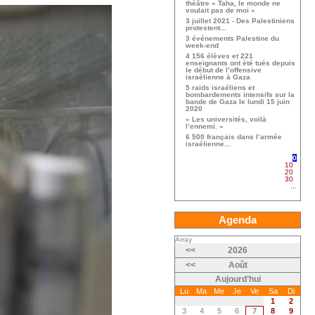
théâtre « Taha, le monde ne
voulait pas de moi »
3 juillet 2021 - Des Palestiniens
protestent...
3 événements Palestine du
week-end
4 156 élèves et 221
enseignants ont été tués depuis
le début de l’offensive
israélienne à Gaza
5 raids israéliens et
bombardements intensifs sur la
bande de Gaza le lundi 15 juin
2020
« Les universités, voilà
l’ennemi. »
6 500 français dans l’armée
israélienne...
0
10
20
30
...
Agenda
Array
<<
2026
<<
Août
Aujourd’hui
Lu
Ma
Me
Je
Ve
Sa
Di
1
2
3
4
5
6
7
8
9