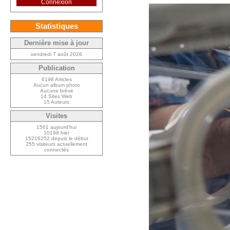
Connexion
Statistiques
Dernière mise à jour
vendredi 7 août 2026
Publication
6198 Articles
Aucun album photo
Aucune brève
14 Sites Web
15 Auteurs
Visites
1561 aujourd’hui
10196 hier
15216252 depuis le début
255 visiteurs actuellement
connectés