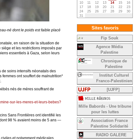
10
11
12
13
14
15
16
17
18
19
20
21
22
23
24
25
26
27
28
29
30
31
Sites favoris
au-né dont le poids est faible placé
Fip Souk
atale, en raison de la situation de
Agence Média
iège et les restrictions imposés par
Palestine
biens essentiels à Gaza, selon leurs
Chronique de
Palestine
 de soins intensifs néonatals des
Institut Culturel
s femmes ont souffert de malnutrition*
.
Franco-Palestinien
 bébés nés de mères souffrant de
[UJFP]
amine-sur-les-meres-et-leurs-bebes?
Mille Babords - Une tribune
pour les luttes
cins Sans Frontières ont identifié les
— dont 98 % avaient moins de 5 ans —
Association France
Palestine Solidarité
RADIO GALERE
es civiles et notamment médicales.