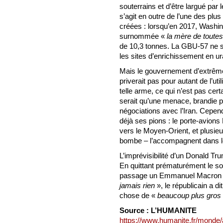
souterrains et d’être largué par
s’agit en outre de l’une des pl
créées : lorsqu’en 2017, Washin
surnommée «
la mère de toute
de 10,3 tonnes. La GBU-57 ne se
les sites d’enrichissement en u
Mais le gouvernement d’extrêm
priverait pas pour autant de l’uti
telle arme, ce qui n’est pas cer
serait qu’une menace, brandie p
négociations avec l’Iran. Cepe
déjà ses pions : le porte-avions 
vers le Moyen-Orient, et plusieu
bombe – l’accompagnent dans le
L’imprévisibilité d’un Donald Tru
En quittant prématurément le 
passage un Emmanuel Macron 
jamais rien
», le républicain a d
chose de «
beaucoup plus gros
Source : L’HUMANITE
https://www.humanite.fr/monde