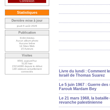
Connexion
Statistiques
Dernière mise à jour
jeudi 6 août 2026
Publication
6194 Articles
Aucun album photo
Aucune brève
14 Sites Web
15 Auteurs
Visites
9591 aujourd’hui
5135 hier
15214086 depuis le début
148 visiteurs actuellement
Livre du lundi : Comment le
connectés
Israël de Thomas Suarez
Le 5 juin 1967 : Guerre des
Farouk Mardam Bey
Le 21 mars 1968, la bataill
revanche palestinienne