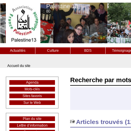
Palestine 13
80
Actualités
Culture
BDS
Témoignag
Accueil du site
Recherche par mots
Agenda
Mots-clés
Sites favoris
Sur le Web
Plan du site
Articles trouvés (1
Lettre d’information