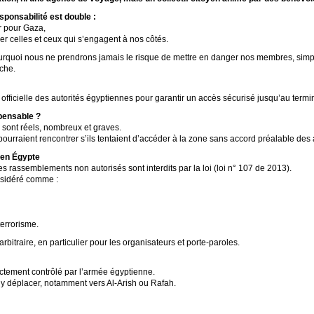
sponsabilité est double :
r pour Gaza,
er celles et ceux qui s’engagent à nos côtés.
urquoi nous ne prendrons jamais le risque de mettre en danger nos membres, simple
rche.
officielle des autorités égyptiennes pour garantir un accès sécurisé jusqu’au termin
spensable ?
es sont réels, nombreux et graves.
pourraient rencontrer s’ils tentaient d’accéder à la zone sans accord préalable des 
s en Égypte
es rassemblements non autorisés sont interdits par la loi (loi n° 107 de 2013).
nsidéré comme :
terrorisme.
 arbitraire, en particulier pour les organisateurs et porte-paroles.
rictement contrôlé par l’armée égyptienne.
 s’y déplacer, notamment vers Al-Arish ou Rafah.