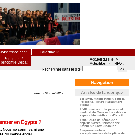
Notre Association
Palestine13
Formation /
Accueil du site
>
Rencontre Débat
Actualités
>
INFO :
>>
Rechercher dans le site
Navigation
Articles de la rubrique
samedi 31 mai 2025
1er avril, manifestation pour la
Palestine, contre l’armement
d’Israel
1 581 martyrs... Le personnel
médical de Gaza est la cible du
« génocide médical » d’Israël.
1 000 jours de génocide :
’entrer en Égypte ?
entretien avec l’historienne
Stéphanie Latte Abdallah
es. Nous ne sommes ni une
2 représentations
exceptionnelles de la pièce de
es du monde entier.