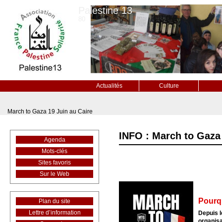
Palestine 13
80
Actualités
Culture
March to Gaza 19 Juin au Caire
INFO : March to Gaza 
Agenda
Mots-clés
Sites favoris
Sur le Web
Pourqu
Plan du site
Lettre d’information
Depuis 
organisa