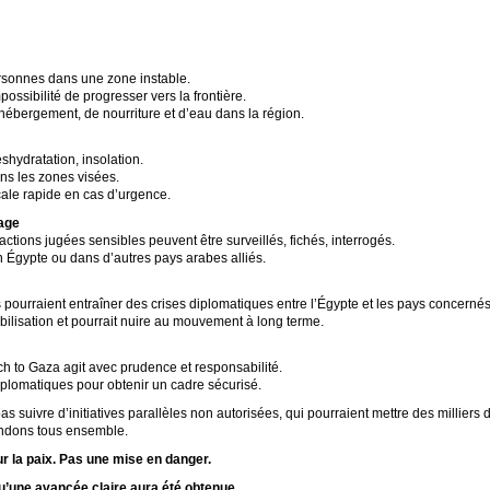
personnes dans une zone instable.
possibilité de progresser vers la frontière.
’hébergement, de nourriture et d’eau dans la région.
shydratation, insolation.
ns les zones visées.
cale rapide en cas d’urgence.
hage
tions jugées sensibles peuvent être surveillés, fichés, interrogés.
en Égypte ou dans d’autres pays arabes alliés.
 pourraient entraîner des crises diplomatiques entre l’Égypte et les pays concernés
bilisation et pourrait nuire au mouvement à long terme.
ch to Gaza agit avec prudence et responsabilité.
plomatiques pour obtenir un cadre sécurisé.
suivre d’initiatives parallèles non autorisées, qui pourraient mettre des milliers d
ndons tous ensemble.
r la paix. Pas une mise en danger.
’une avancée claire aura été obtenue.