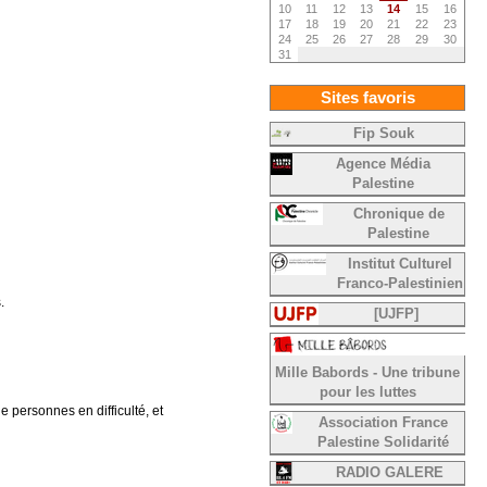
10
11
12
13
14
15
16
17
18
19
20
21
22
23
24
25
26
27
28
29
30
31
Sites favoris
Fip Souk
Agence Média
Palestine
Chronique de
Palestine
Institut Culturel
Franco-Palestinien
.
[UJFP]
Mille Babords - Une tribune
pour les luttes
e personnes en difficulté, et
Association France
Palestine Solidarité
RADIO GALERE