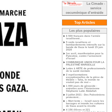
La Cimade -
service
oecuménique d’entraide
Top Articles
Les plus populaires
6 500 français dans l’armée
israélienne...
5 raids israéliens et
bombardements intensifs sur la
bande de Gaza le lundi 15 juin
2020
1er avril, manifestation pour la
Palestine, contre l’armement
d’Israel
COMMUNIQUE UNION POUR LA
PALESTINE MARSEILLE
Lettre à ARTE de professionnels
de la santé mentale
2 représentations
exceptionnelles de la pièce de
théâtre « Taha, le monde ne
voulait pas de moi »
1 000 jours de génocide :
entretien avec l’historienne
Stéphanie Latte Abdallah
3 juillet 2021 - Des Palestiniens
protestent...
« Mort lente » : Israël ouvre les
barrages et inonde les cultures
de Gaza avant la récolte
4 156 élèves et 221