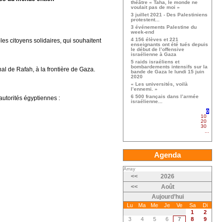
théâtre « Taha, le monde ne
voulait pas de moi »
3 juillet 2021 - Des Palestiniens
protestent...
3 événements Palestine du
week-end
4 156 élèves et 221
s citoyens solidaires, qui souhaitent
enseignants ont été tués depuis
le début de l’offensive
israélienne à Gaza
5 raids israéliens et
bombardements intensifs sur la
al de Rafah, à la frontière de Gaza.
bande de Gaza le lundi 15 juin
2020
« Les universités, voilà
l’ennemi. »
6 500 français dans l’armée
autorités égyptiennes :
israélienne...
0
10
20
30
...
Agenda
Array
<<
2026
<<
Août
Aujourd’hui
Lu
Ma
Me
Je
Ve
Sa
Di
1
2
3
4
5
6
7
8
9