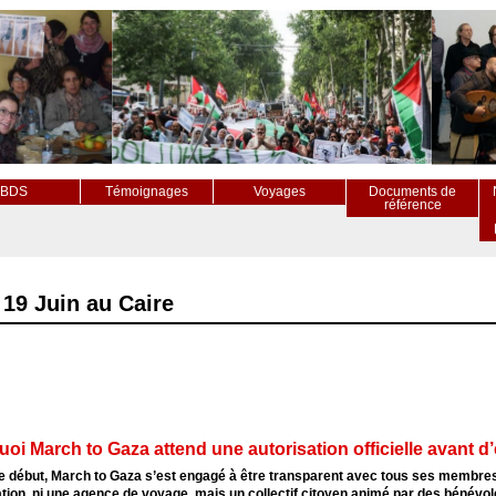
BDS
Témoignages
Voyages
Documents de
référence
19 Juin au Caire
oi March to Gaza attend une autorisation officielle avant d
le début, March to Gaza s’est engagé à être transparent avec tous ses membr
tion, ni une agence de voyage, mais un collectif citoyen animé par des bénévol