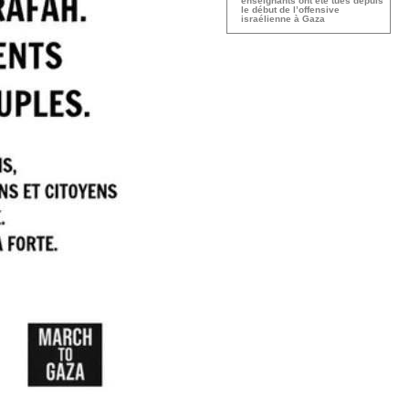
enseignants ont été tués depuis
le début de l’offensive
israélienne à Gaza