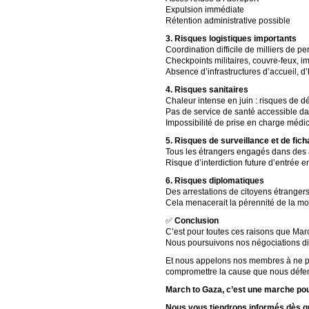
Expulsion immédiate
Rétention administrative possible
3. Risques logistiques importants
Coordination difficile de milliers de 
Checkpoints militaires, couvre-feux, im
Absence d’infrastructures d’accueil, d
4. Risques sanitaires
Chaleur intense en juin : risques de dé
Pas de service de santé accessible da
Impossibilité de prise en charge médi
5. Risques de surveillance et de fic
Tous les étrangers engagés dans des ac
Risque d’interdiction future d’entrée 
6. Risques diplomatiques
Des arrestations de citoyens étrangers
Cela menacerait la pérennité de la mo
✅
Conclusion
C’est pour toutes ces raisons que Mar
Nous poursuivons nos négociations di
Et nous appelons nos membres à ne pas 
compromettre la cause que nous défe
March to Gaza, c’est une marche pou
Nous vous tiendrons informés dès qu