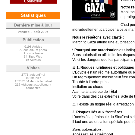
Connexion
Notre re
Mobilise
Statistiques
et protég
C’est po
Dernière mise à jour
individuellement participer à cette ma
vendredi 7 août 2026
Nous le répétons avec clarté :
Publication
March to Gaza attend une autorisation 
6198 Articles
❗
Pourquoi une autorisation est indi
Aucun album photo
Aucune brève
Sans autorisation officielle, les risqu
14 Sites Web
Voici les dangers que les participants 
15 Auteurs
⚖️
1. Risques juridiques et politique
Visites
L’Égypte est un régime autoritaire où l
2773 aujourd’hui
Un regroupement massif peut être co
10196 hier
15217464 depuis le début
Trouble à l’ordre public
217 visiteurs actuellement
Incitation au chaos
connectés
Atteinte à la sûreté de l’État
Voire dans des cas extrêmes, acte de 
⚠️ Il existe un risque réel d’arrestation
2. Risques liés aux frontières
L’accès à la péninsule du Sinaï est st
Il faut une autorisation spéciale pour
Sans autorisation :
Accès refusé à l’aéroport