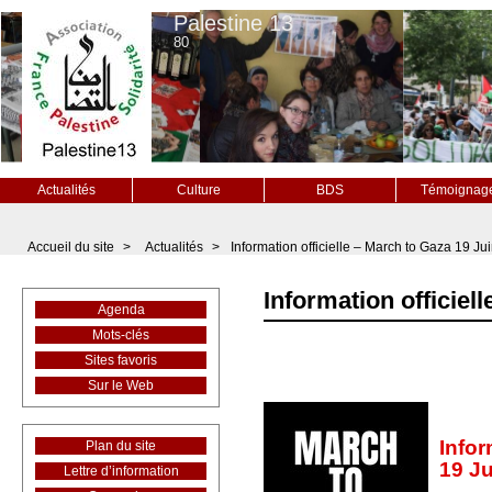
Palestine 13
80
Actualités
Culture
BDS
Témoignag
Accueil du site
>
Actualités
>
Information officielle – March to Gaza 19 Juin
Information officiell
Agenda
Mots-clés
Sites favoris
Sur le Web
Infor
Plan du site
19 J
Lettre d’information