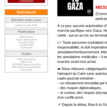
Connexion
MES
Statistiques
(Commu
partici
Dernière mise à jour
À ce jour, aucune autorisation d
samedi 8 août 2026
marche pacifique vers Gaza. No
Publication
clarté : aucun accès au terminal
6205 Articles
Aucun album photo
👉 Toute personne souhaitant rés
Aucune brève
14 Sites Web
responsabilité, et doit impérat
15 Auteurs
annulation/remboursement. Atte
Visites
les annulations médicales – il es
2493 aujourd’hui
exactes avant tout achat.
10841 hier
15250595 depuis le début
304 visiteurs actuellement
➡️ Nous refusons catégoriqueme
connectés
l’aéroport du Caire sans autori
cadre pourrait entraîner :
– un refoulement immédiat par l
– des risques diplomatiques,
– et surtout, des risques physi
d’un conflit armé.
📌 Depuis le début, March to G