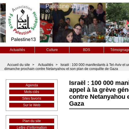
Palestine 13
80
Actualités
Culture
BDS
Témoignag
Accueil du site
>
Actualités
>
Israël : 100 000 manifestants à Tel-Aviv et 
dimanche prochain contre Netanyahou et son plan de conquête de Gaza
Israël : 100 000 mani
Agenda
appel à la grève gé
Mots-clés
contre Netanyahou e
Sites favoris
Gaza
Sur le Web
Plan du site
Lettre d’information