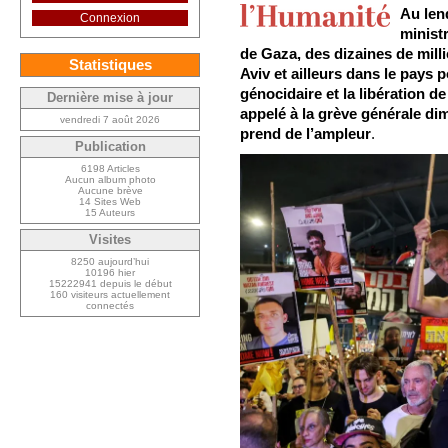
Au len
Connexion
minist
de Gaza, des dizaines de milli
Statistiques
Aviv et ailleurs dans le pays p
génocidaire et la libération d
Dernière mise à jour
appelé à la grève générale di
vendredi 7 août 2026
prend de l’ampleur
.
Publication
6198 Articles
Aucun album photo
Aucune brève
14 Sites Web
15 Auteurs
Visites
8250 aujourd’hui
10196 hier
15222941 depuis le début
160 visiteurs actuellement
connectés