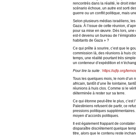
rencontrés dans la réalité, le droit int
scénario échoue, un autre est sorti de
guerre ou un conflit politique, mais un
Selon plusieurs médias israéliens, les
Gaza. À l’issue de cette réunion, d’apr
pour sa mise en œuvre. Dès lors, une
est-il devenu un bureau de l’émigration
habitants de Gaza » ?
Ce qui prête à sourire, c’est que le g
commission là, des réunions à huis clo
temps, une réalité pourtant très simpl
un conteneur d’expédition et n’échange
Pour lire la suite :
https://ujfp.org/tem
Tous les quelques mois, le nom d’un no
africain, tantôt d’une île lointaine, 
réunions à huis clos. Comme si le véri
déterminée à rester sur sa terre.
Ce qui étonne peut-être le plus, c’est
Palestiniens refusent de partir, ce re
pressions politiques supplémentaires.
moyen d’accords politiques.
Il est également frappant de constate
disparaître discrètement quelque temp
titre, alors que le contenu reste incha