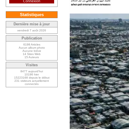
Connexion
Statistiques
Dernière mise à jour
vendredi 7 août 2026
Publication
6198 Articles
Aucun album photo
Aucune brève
14 Sites Web
15 Auteurs
Visites
8477 aujourd’hui
10196 hier
15223168 depuis le début
231 visiteurs actuellement
connectés