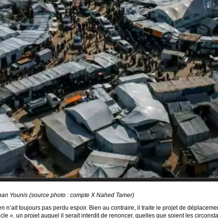
Khan Younis (source photo : compte X Nahed Tamer)
n n’ait toujours pas perdu espoir. Bien au contraire, il traite le projet de déplace
ècle », un projet auquel il serait interdit de renoncer, quelles que soient les circons