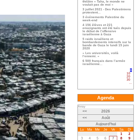
théâtre « Taha, le monde ne
voulait pas de moi »
3 juillet 2021 - Des Palestiniens
protestent...
3 événements Palestine du
week-end
4 156 élèves et 221
enseignants ont été tués depuis
le début de l’offensive
israélienne à Gaza
5 raids israéliens et
bombardements intensifs sur la
bande de Gaza le lundi 15 juin
2020
« Les universités, voilà
l’ennemi. »
6 500 français dans l’armée
israélienne...
0
10
20
30
...
Agenda
Array
<<
2026
<<
Août
Aujourd’hui
Lu
Ma
Me
Je
Ve
Sa
Di
1
2
3
4
5
6
7
8
9