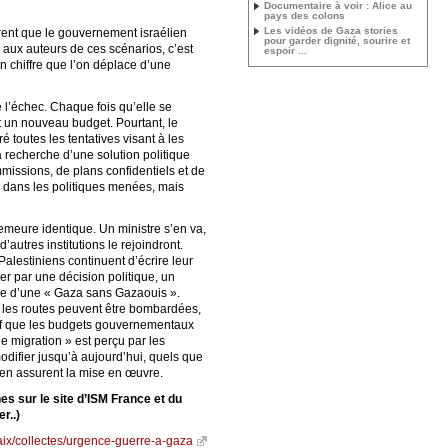
Documentaire à voir : Alice au
pays des colons
Les vidéos de Gaza stories
trent que le gouvernement israélien
pour garder dignité, sourire et
 aux auteurs de ces scénarios, c’est
espoir ...
n chiffre que l’on déplace d’une
 l’échec. Chaque fois qu’elle se
t un nouveau budget. Pourtant, le
é toutes les tentatives visant à les
a recherche d’une solution politique
missions, de plans confidentiels et de
s dans les politiques menées, mais
demeure identique. Un ministre s’en va,
’autres institutions le rejoindront.
 Palestiniens continuent d’écrire leur
rmer par une décision politique, un
êve d’une « Gaza sans Gazaouis ».
s, les routes peuvent être bombardées,
ctif que les budgets gouvernementaux
 migration » est perçu par les
odifier jusqu’à aujourd’hui, quels que
 en assurent la mise en œuvre.
es sur le site d’ISM France et du
r..)
aix/collectes/urgence-guerre-a-gaza