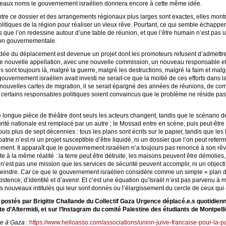
veaux noms le gouvernement israélien donnera encore à cette même idée.
entre ce dossier et des arrangements régionaux plus larges sont exactes, elles mon
olitiques de la région pour réaliser un vieux rêve. Pourtant, ce qui semble échapper
 que l’on redessine autour d’une table de réunion, et que l’être humain n’est pas u
ion gouvernementale.
l’idée du déplacement est devenue un projet dont les promoteurs refusent d’admettre
s une nouvelle appellation, avec une nouvelle commission, un nouveau responsable e
s sont toujours là, malgré la guerre, malgré les destructions, malgré la faim et malgr
ouvernement israélien avait investi ne serait-ce que la moitié de ces efforts dans l
 nouvelles cartes de migration, il se serait épargné des années de réunions, de com
e certains responsables politiques soient convaincus que le problème ne réside pa
.
ne longue pièce de théâtre dont seuls les acteurs changent, tandis que le scénario 
urité nationale est remplacé par un autre ; le Mossad entre en scène, puis peut-être d
puis plus de sept décennies : tous les plans sont écrits sur le papier, tandis que les
a patrie n’est ni un projet susceptible d’être liquidé, ni un dossier que l’on peut refe
ent. Il apparaît que le gouvernement israélien n’a toujours pas renoncé à son r
rte à la même réalité : la terre peut être détruite, les maisons peuvent être démolie
 n’est pas une mission que les services de sécurité peuvent accomplir, ni un obje
tteindre. Car ce que le gouvernement israélien considère comme un simple « plan de
tence, d’identité et d’avenir. Et c’est une équation qu’Israël n’est pas parvenu à m
s nouveaux intitulés qui leur sont donnés ou l’élargissement du cercle de ceux qui
s postés par Brigitte Challande du Collectif Gaza Urgence déplacé.e.s quotidienn
te d’Altermidi, et sur l’Instagram du comité Palestine des étudiants de Montpellie
re à Gaza :
https://www.helloasso.com/associations/union-juive-francaise-pour-la-p