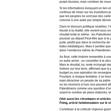
projet réussira, mais combien de nou
Si les informations évoquant un lien 
continue de miser sur les évolutions p
que les peuples ne sont pas des cartes
colonne à une autre par simple décis
Dans le discours politique israélien, 
heurte à la réalité, elle revient sou
résultat reste le même : les Palestinien
pousser au départ.Peut-être que si le g
juste, plutôt que dans la recherche de
fuites médiatiques. Mais il semble qu
dans l’existence même du Palestinien
Au final, cette histoire ressemble à u
un autre arrive ; un conseiller à la séc
Mais le résultat, lui, reste inchangé de
histoire sur leur terre, affirmant que l
budget ou une opération de renseignem
Pourtant, à chaque tentative, il se heu
mais déraciner un peuple de sa patrie
ou les réunions à huis clos peuvent a
Palestiniens comme une question d’exis
soient le nombre de plans élaborés, le
(Voir aussi les chroniques et article
Poing, article hebdomadaire sur le si
Contribuer à la collecte Urgence guer