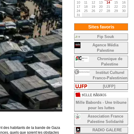
10
11
12
13
14
15
16
17
18
19
20
21
22
23
24
25
26
27
28
29
30
31
Sites favoris
Fip Souk
Agence Média
Palestine
Chronique de
Palestine
Institut Culturel
Franco-Palestinien
[UJFP]
Mille Babords - Une tribune
pour les luttes
Association France
Palestine Solidarité
ment des habitants de la bande de Gaza
RADIO GALERE
tances, quels que soient les obstacles