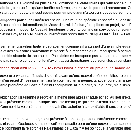
ernational ou la volonté de plus de deux millions de Palestiniens qui refusent de quit
s tiroirs ; chaque fois qu’une fenêtre se ferme, une nouvelle porte est recherchée. 
e start-up en quête d’investisseurs pour un projet qui n’a toujours trouvé personne p
 dirigeants politiques israéliens ont tenu une réunion spéciale consacrée au dossi
ès ces mêmes informations, le Mossad aurait été chargé de piloter ce projet, avec l’
 question s’impose : le Mossad, longtemps présenté comme un service de renseigne
 et des voyages ? Publiera-t-il bientôt des brochures touristiques intitulées : « Les
ouvernement israélien traite le déplacement comme s’il s’agissait d’une simple équat
s et des émissaires parcourant le monde à la recherche d’un État disposé à accuei
e semble absente du tableau : un Palestinien ne transporte pas sa patrie dans une v
 pas sa terre contre un billet d’avion, aussi dramatiques que soient les circonstan
oignage-dabu-amir-le-27-juin-2026-israel-travaille-encore-au-projet-dune-bande-de
uveau pays apparaît, puis disparaît, avant qu’une nouvelle série de fuites ne comme
tantôt d’un projet d’investissement sur la côte méditerranéenne, tantôt encore d’ar
table problème de Gaza n’était ni l’occupation, ni le blocus, ni la guerre, mais si
 l’obstination israélienne à recycler la même idée après chaque échec. Au lieu d’exa
fus est présenté comme un simple obstacle technique qui nécessiterait davantage de
 Comme si la volonté humaine pouvait être achetée à coups d’aide financière, bris
r que chaque nouveau projet est présenté à l’opinion publique israélienne comme u
s plus tard. Quelques semaines suffisent ensuite pour qu’une nouvelle campagne m
ngé : comment faire sortir les Palestiniens de Gaza ? À tel point que la véritable qu