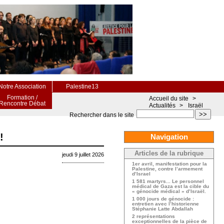
Notre Association
Palestine13
Formation /
Accueil du site
>
Rencontre Débat
Actualités
>
Israël
>>
Rechercher dans le site
!
Navigation
Articles de la rubrique
jeudi 9 juillet 2026
1er avril, manifestation pour la
Palestine, contre l’armement
d’Israel
1 581 martyrs... Le personnel
médical de Gaza est la cible du
« génocide médical » d’Israël.
1 000 jours de génocide :
entretien avec l’historienne
Stéphanie Latte Abdallah
2 représentations
exceptionnelles de la pièce de