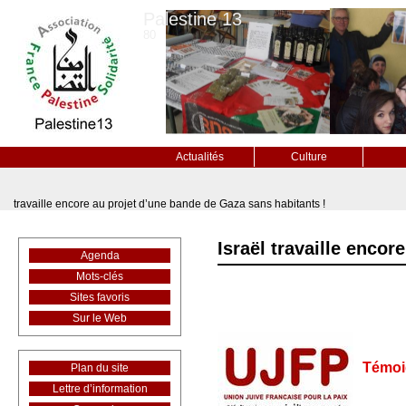
Palestine 13
80
Actualités
Culture
travaille encore au projet d’une bande de Gaza sans habitants !
Israël travaille enco
Agenda
Mots-clés
Sites favoris
Sur le Web
Témoig
Plan du site
Lettre d’information