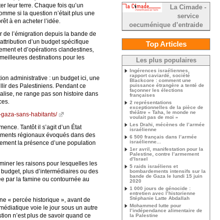
ter leur terre. Chaque fois qu’un
La Cimade -
Comme si la question n’était plus une
service
rêt à en acheter l’idée.
oecuménique d’entraide
er de l’émigration depuis la bande de
attribution d’un budget spécifique
Top Articles
ment et d’opérations clandestines,
 meilleures destinations pour les
Les plus populaires
Ingérences israéliennes,
rapport caviardé, société
ion administrative : un budget ici, une
Blackcore : comment une
puissance étrangère a tenté de
llir des Palestiniens. Pendant ce
façonner les élections
alise, ne range pas son histoire dans
françaises
ces.
2 représentations
exceptionnelles de la pièce de
théâtre « Taha, le monde ne
-gaza-sans-habitants/
voulait pas de moi »
Les Drahi, mécènes de l’armée
nce. Tantôt il s’agit d’un État
israélienne
rangements régionaux évoqués dans des
6 500 français dans l’armée
israélienne...
mplement la présence d’une population
1er avril, manifestation pour la
Palestine, contre l’armement
d’Israel
miner les raisons pour lesquelles les
5 raids israéliens et
 budget, plus d’intermédiaires ou des
bombardements intensifs sur la
bande de Gaza le lundi 15 juin
ée par la famine ou contournée au
2020
1 000 jours de génocide :
entretien avec l’historienne
Stéphanie Latte Abdallah
ne « percée historique », avant de
Mohammed lutte pour
édiatique voie le jour sous un autre
l’indépendance alimentaire de
estion n’est plus de savoir quand ce
la Palestine