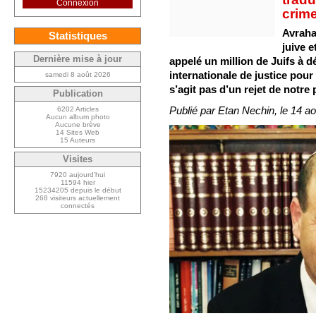
Connexion
crim
Avraha
Statistiques
juive e
Dernière mise à jour
appelé un million de Juifs à 
internationale de justice pour
samedi 8 août 2026
s’agit pas d’un rejet de notr
Publication
Publié par Etan Nechin, le 14 ao
6202 Articles
Aucun album photo
Aucune brève
14 Sites Web
15 Auteurs
Visites
7920 aujourd’hui
11594 hier
15234205 depuis le début
268 visiteurs actuellement
connectés