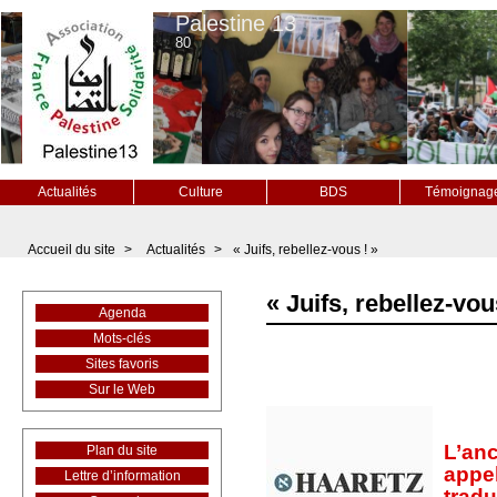
Palestine 13
80
Actualités
Culture
BDS
Témoignag
Accueil du site
>
Actualités
>
« Juifs, rebellez-vous ! »
« Juifs, rebellez-vou
Agenda
Mots-clés
Sites favoris
Sur le Web
L’anc
Plan du site
appel
Lettre d’information
tradu