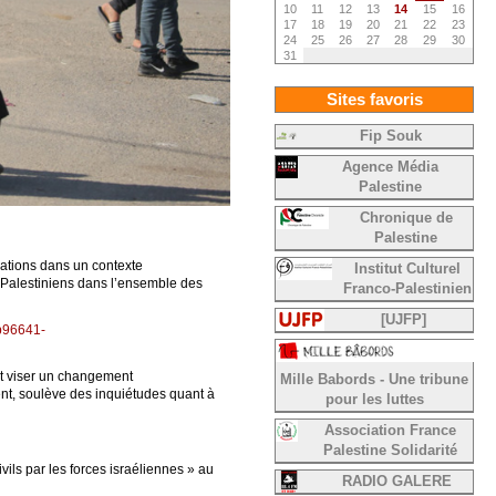
10
11
12
13
14
15
16
17
18
19
20
21
22
23
24
25
26
27
28
29
30
31
Sites favoris
Fip Souk
Agence Média
Palestine
Chronique de
Palestine
pations dans un contexte
Institut Culturel
s Palestiniens dans l’ensemble des
Franco-Palestinien
[UJFP]
b96641-
ent viser un changement
Mille Babords - Une tribune
nt, soulève des inquiétudes quant à
pour les luttes
Association France
Palestine Solidarité
ils par les forces israéliennes » au
RADIO GALERE