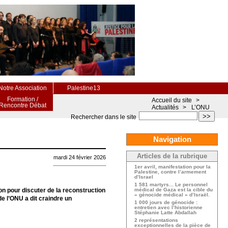
Notre Association
Palestine13
Formation /
Accueil du site
>
Rencontre Débat
Actualités
>
L’ONU
>>
Rechercher dans le site
Navigation
Articles de la rubrique
mardi 24 février 2026
1er avril, manifestation pour la
Palestine, contre l’armement
d’Israel
1 581 martyrs... Le personnel
on pour discuter de la reconstruction
médical de Gaza est la cible du
« génocide médical » d’Israël.
e l’ONU a dit craindre un
1 000 jours de génocide :
entretien avec l’historienne
Stéphanie Latte Abdallah
2 représentations
exceptionnelles de la pièce de