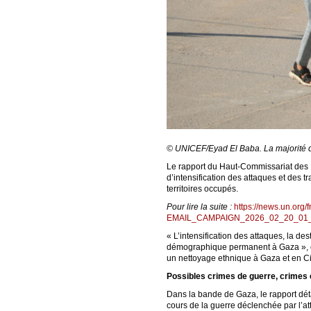
© UNICEF/Eyad El Baba. La majorité de
Le rapport du Haut-Commissariat des N
d’intensification des attaques et des 
territoires occupés.
Pour lire la suite :
https://news.un.o
EMAIL_CAMPAIGN_2026_02_20_01_0
« L’intensification des attaques, la d
démographique permanent à Gaza », co
un nettoyage ethnique à Gaza et en C
Possibles crimes de guerre, crimes 
Dans la bande de Gaza, le rapport déta
cours de la guerre déclenchée par l’a