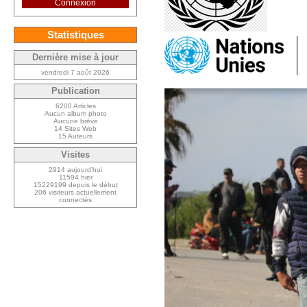
Connexion
Statistiques
Dernière mise à jour
vendredi 7 août 2026
Publication
6200 Articles
Aucun album photo
Aucune brève
14 Sites Web
15 Auteurs
Visites
2914 aujourd’hui
11594 hier
15229199 depuis le début
206 visiteurs actuellement
connectés