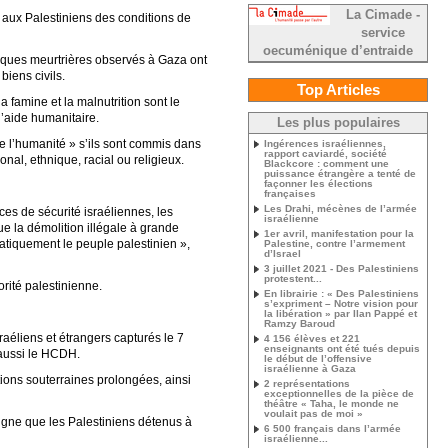
La Cimade -
t aux Palestiniens des conditions de
service
oecuménique d’entraide
aques meurtrières observés à Gaza ont
biens civils.
Top Articles
a famine et la malnutrition sont le
l’aide humanitaire.
Les plus populaires
re l’humanité » s’ils sont commis dans
Ingérences israéliennes,
rapport caviardé, société
nal, ethnique, racial ou religieux.
Blackcore : comment une
puissance étrangère a tenté de
façonner les élections
françaises
Les Drahi, mécènes de l’armée
ces de sécurité israéliennes, les
israélienne
que la démolition illégale à grande
1er avril, manifestation pour la
matiquement le peuple palestinien »,
Palestine, contre l’armement
d’Israel
3 juillet 2021 - Des Palestiniens
protestent...
rité palestinienne.
En librairie : « Des Palestiniens
s’expriment – Notre vision pour
la libération » par Ilan Pappé et
Ramzy Baroud
aéliens et étrangers capturés le 7
4 156 élèves et 221
enseignants ont été tués depuis
 aussi le HCDH.
le début de l’offensive
israélienne à Gaza
tions souterraines prolongées, ainsi
2 représentations
exceptionnelles de la pièce de
théâtre « Taha, le monde ne
voulait pas de moi »
igne que les Palestiniens détenus à
6 500 français dans l’armée
israélienne...