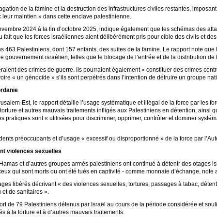
gation de la famine et la destruction des infrastructures civiles restantes, imposan
 leur maintien » dans cette enclave palestinienne.
novembre 2024 à la fin d’octobre 2025, indique également que les schémas des att
fait que les forces israéliennes aient délibérément pris pour cible des civils et des 
s 463 Palestiniens, dont 157 enfants, des suites de la famine. Le rapport note que l
le gouvernement israélien, telles que le blocage de l’entrée et de la distribution de 
raient des crimes de guerre. Ils pourraient également « constituer des crimes cont
ire « un génocide » s’ils sont perpétrés dans l’intention de détruire un groupe natio
ordanie
alem-Est, le rapport détaille l’usage systématique et illégal de la force par les for
 torture et autres mauvais traitements infligés aux Palestiniens en détention, ainsi 
 pratiques sont « utilisées pour discriminer, opprimer, contrôler et dominer systé
dents préoccupants et d’usage « excessif ou disproportionné » de la force par l’Auto
nt violences sexuelles
Hamas et d’autres groupes armés palestiniens ont continué à détenir des otages isr
 ceux qui sont morts ou ont été tués en captivité - comme monnaie d’échange, note
tages libérés décrivant « des violences sexuelles, tortures, passages à tabac, déten
 et de sanitaires ».
t de 79 Palestiniens détenus par Israël au cours de la période considérée et soul
s à la torture et à d’autres mauvais traitements.