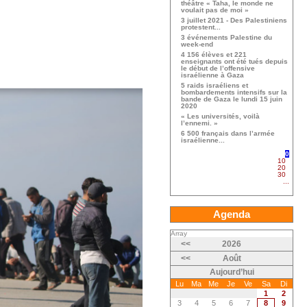
théâtre « Taha, le monde ne
voulait pas de moi »
3 juillet 2021 - Des Palestiniens
protestent...
3 événements Palestine du
week-end
4 156 élèves et 221
enseignants ont été tués depuis
le début de l’offensive
israélienne à Gaza
5 raids israéliens et
bombardements intensifs sur la
bande de Gaza le lundi 15 juin
2020
« Les universités, voilà
l’ennemi. »
6 500 français dans l’armée
israélienne...
0
10
20
30
...
Agenda
Array
<<
2026
<<
Août
Aujourd’hui
Lu
Ma
Me
Je
Ve
Sa
Di
1
2
3
4
5
6
7
8
9