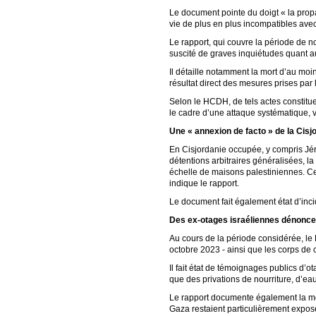
Le document pointe du doigt « la propa
vie de plus en plus incompatibles avec
Le rapport, qui couvre la période de 
suscité de graves inquiétudes quant au 
Il détaille notamment la mort d’au moin
résultat direct des mesures prises par 
Selon le HCDH, de tels actes constitue
le cadre d’une attaque systématique, vo
Une « annexion de facto » de la Cisj
En Cisjordanie occupée, y compris Jérus
détentions arbitraires généralisées, la
échelle de maisons palestiniennes. Ces
indique le rapport.
Le document fait également état d’inci
Des ex-otages israéliennes dénonce
Au cours de la période considérée, le 
octobre 2023 - ainsi que les corps de
Il fait état de témoignages publics d’o
que des privations de nourriture, d’eau
Le rapport documente également la mor
Gaza restaient particulièrement exposé