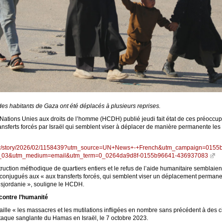
s habitants de Gaza ont été déplacés à plusieurs reprises.
ations Unies aux droits de l’homme (HCDH) publié jeudi fait état de ces préoccu
transferts forcés par Israël qui semblent viser à déplacer de manière permanente le
rg/fr/story/2026/02/1158439?utm_source=UN+News+-+French&utm_campaign=0155
3&utm_medium=email&utm_term=0_0264da9d8f-0155b96641-436937083
estruction méthodique de quartiers entiers et le refus de l’aide humanitaire semblai
njugués aux « aux transferts forcés, qui semblent viser un déplacement permane
isjordanie », souligne le HCDH.
contre l’humanité
ille « les massacres et les mutilations infligées en nombre sans précédent à des civ
ttaque sanglante du Hamas en Israël, le 7 octobre 2023.