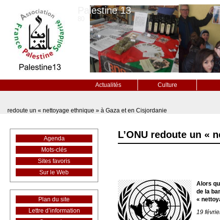
Palestine 13
80
Actualités
Culture
redoute un « nettoyage ethnique » à Gaza et en Cisjordanie
L’ONU redoute un « ne
Agenda
Mots-clés
Sites favoris
Sur le Web
Alors qu
de la ba
Plan du site
« nettoy
Lettre d’information
19 févri