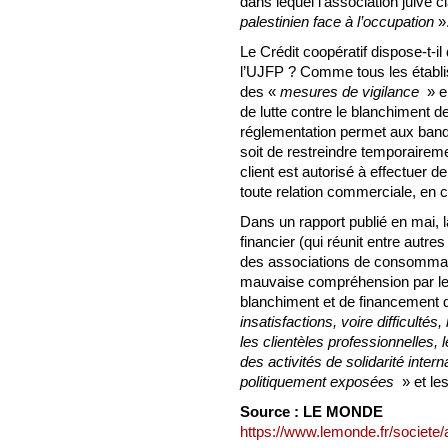
dans lequel l’association juive 
palestinien face à l’occupation
»
Le Crédit coopératif dispose-t-il
l’UJFP ? Comme tous les établis
des «
mesures de vigilance
» e
de lutte contre le blanchiment d
réglementation permet aux banqu
soit de restreindre temporaireme
client est autorisé à effectuer 
toute relation commerciale, en 
Dans un rapport publié en mai, l
financier (qui réunit entre autr
des associations de consommat
mauvaise compréhension par les
blanchiment et de financement d
insatisfactions, voire difficult
les clientèles professionnelles,
des activités de solidarité intern
politiquement exposées
» et les
Source : LE MONDE
https://www.lemonde.fr/societe/ar