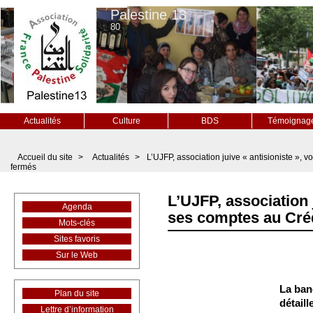
Palestine 13
80
Actualités
Culture
BDS
Témoignag
Accueil du site
>
Actualités
>
L’UJFP, association juive « antisioniste », v
fermés
L’UJFP, association j
Agenda
ses comptes au Créd
Mots-clés
Sites favoris
Sur le Web
La ban
Plan du site
détaill
Lettre d’information