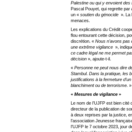
Palestine ou qui y envoient des
Pascal Pouyet, qui regrette pa
un «
soutien du génocide
». La 
menaces.
Les explications du Crédit coopér
flou entourant cette décision, pou
discrétion. «
Nous n’avons pas d’
une extrême vigilance
», indiqu
ce cadre légal ne me permet pas
décision
», ajoute-t-il.
«
Personne ne peut nous dire de
Stambul. Dans la pratique, les 
justifications à la fermeture d’u
blanchiment ou de terrorisme.
»
«
Mesures de vigilance
»
Le nom de l’UJFP est bien cité d
directeur de la publication de so
à deux reprises par la justice, en
l’association Jeunesse française 
l’UJFP le 7 octobre 2023, jour d