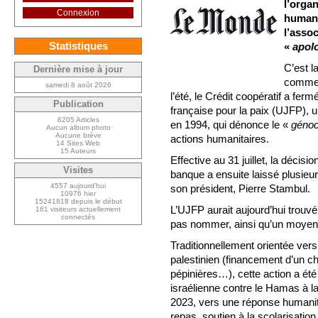
l’organ
Connexion
humani
l’assoc
Statistiques
«
apol
C’est l
Dernière mise à jour
comme l
samedi 8 août 2026
l’été, le Crédit coopératif a fer
Publication
française pour la paix (UJFP), u
6205 Articles
en 1994, qui dénonce le «
génoc
Aucun album photo
Aucune brève
actions humanitaires.
14 Sites Web
15 Auteurs
Effective au 31 juillet, la déci
Visites
banque a ensuite laissé plusieu
4557 aujourd’hui
son président, Pierre Stambul.
10976 hier
15241818 depuis le début
L’UJFP aurait aujourd’hui trouvé
161 visiteurs actuellement
connectés
pas nommer, ainsi qu’un moyen 
Traditionnellement orientée vers
palestinien (financement d’un ch
pépinières…), cette action a été 
israélienne contre le Hamas à la
2023, vers une réponse humanita
repas, soutien à la scolarisatio