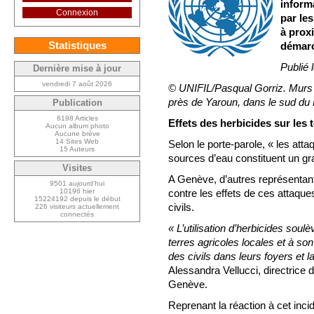
inform
Connexion
par les
à proxi
Statistiques
démarc
Publié 
Dernière mise à jour
vendredi 7 août 2026
© UNIFIL/Pasqual Gorriz. Murs e
près de Yaroun, dans le sud du 
Publication
6198 Articles
Effets des herbicides sur les t
Aucun album photo
Aucune brève
14 Sites Web
Selon le porte-parole, « les atta
15 Auteurs
sources d’eau constituent un gr
Visites
A Genève, d’autres représentan
9501 aujourd’hui
10196 hier
contre les effets de ces attaques
15224192 depuis le début
civils.
226 visiteurs actuellement
connectés
« L’utilisation d’herbicides soul
terres agricoles locales et à son
des civils dans leurs foyers et la
Alessandra Vellucci, directrice 
Genève.
Reprenant la réaction à cet inci