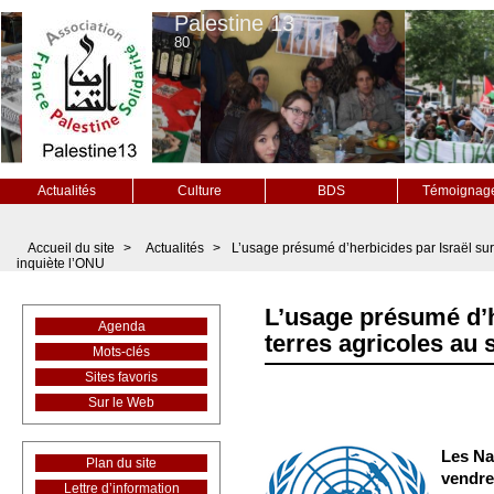
Palestine 13
80
Actualités
Culture
BDS
Témoignag
Accueil du site
>
Actualités
>
L’usage présumé d’herbicides par Israël sur
inquiète l’ONU
L’usage présumé d’h
Agenda
terres agricoles au 
Mots-clés
Sites favoris
Sur le Web
Les Na
Plan du site
vendre
Lettre d’information