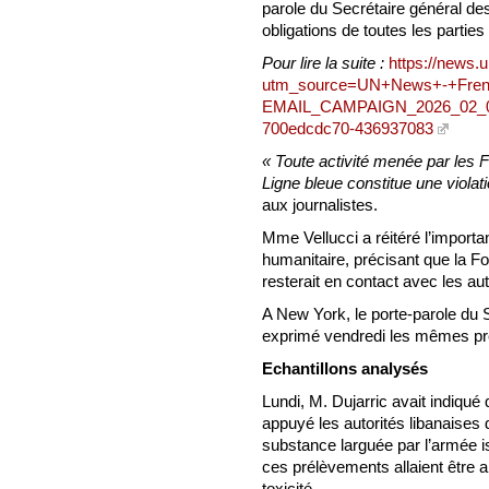
parole du Secrétaire général de
obligations de toutes les parties
Pour lire la suite :
https://news.
utm_source=UN+News+-+Fren
EMAIL_CAMPAIGN_2026_02_07
700edcdc70-436937083
« Toute activité menée par les 
Ligne bleue constitue une violat
aux journalistes.
Mme Vellucci a réitéré l’importa
humanitaire, précisant que la F
resterait en contact avec les aut
A New York, le porte-parole du 
exprimé vendredi les mêmes pr
Echantillons analysés
Lundi, M. Dujarric avait indiqu
appuyé les autorités libanaises 
substance larguée par l’armée is
ces prélèvements allaient être a
toxicité.