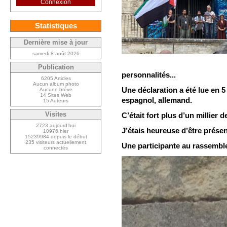
Connexion
Statistiques
Dernière mise à jour
samedi 8 août 2026
Publication
personnalités...
6205 Articles
Aucun album photo
Une déclaration a été lue en 5
Aucune brève
14 Sites Web
espagnol, allemand.
15 Auteurs
Visites
C’était fort plus d’un millier 
2723 aujourd’hui
J’étais heureuse d’être présen
10976 hier
15239984 depuis le début
235 visiteurs actuellement
Une participante au rassemb
connectés