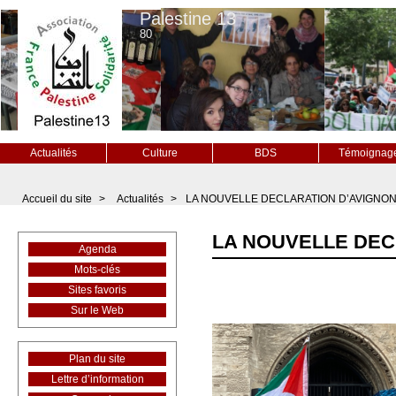
Palestine 13
80
Actualités
Culture
BDS
Témoignag
Accueil du site
>
Actualités
>
LA NOUVELLE DECLARATION D’AVIGNO
LA NOUVELLE DEC
Agenda
Mots-clés
Sites favoris
Sur le Web
Plan du site
Lettre d’information