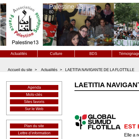
Palestine 13
80
Actualités
Culture
BDS
Témoignag
Accueil du site
>
Actualités
>
LAETITIA NAVIGANTE DE LA FLOTTILLE
LAETITIA NAVIGAN
Agenda
Mots-clés
Sites favoris
Sur le Web
EST 
Plan du site
Lettre d’information
Elle a 