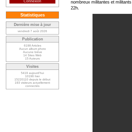
Connexion
nombreux militantes et militants 
22h.
Statistiques
Dernière mise à jour
vendredi 7 août 2026
Publication
6198 Articles
Aucun album photo
Aucune brève
14 Sites Web
15 Auteurs
Visites
5419 aujourd’hui
10196 hier
15220110 depuis le début
193 visiteurs actuellement
connectés