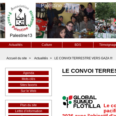
Palestine 13
80
Actualités
Culture
BDS
Témoignag
Accueil du site
>
Actualités
>
LE CONVOI TERRESTRE VERS GAZA !!!
LE CONVOI TERRES
Agenda
Mots-clés
Sites favoris
Sur le Web
Le co
Plan du site
pacif
Lettre d’information
2026 avec l’objectif d’