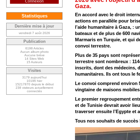
Connexion
Gaza.
En accord avec le droit inter
Statistiques
actions en parallèle pour bris
Dernière mise à jour
l’aide humanitaire à Gaza, : un
bateaux et de plus de 600 navi
vendredi 7 août 2026
Marmaris en Turquie, et qui de
Publication
convoi terrestre.
6198 Articles
Aucun album photo
Plus de 35 pays sont représent
Aucune brève
14 Sites Web
terrestre sont nombreux : 114
15 Auteurs
inscrits, dont des médecins, 
Visites
humanitaires. Ils ont tous le 
3179 aujourd’hui
10196 hier
Le convoi comprend environ 
15217870 depuis le début
238 visiteurs actuellement
vingtaine de maisons mobiles 
connectés
Le premier regroupement entre
et de Tunisie devrait avoir li
traverser ensuite l’Egypte et a
Tous nos souhaits de succès 