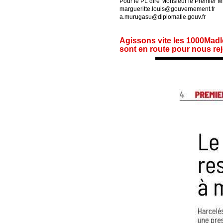
Pour le PL dire Monsieur le Premier Mi
margueritte.louis@gouvernement.fr
a.murugasu@diplomatie.gouv.fr
Agissons vite les 1000Madleen
sont en route pour nous rej