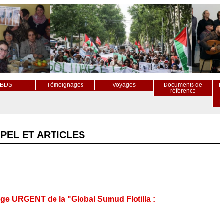
BDS
Témoignages
Voyages
Documents de
référence
PPEL ET ARTICLES
ge URGENT de la "Global Sumud Flotilla :