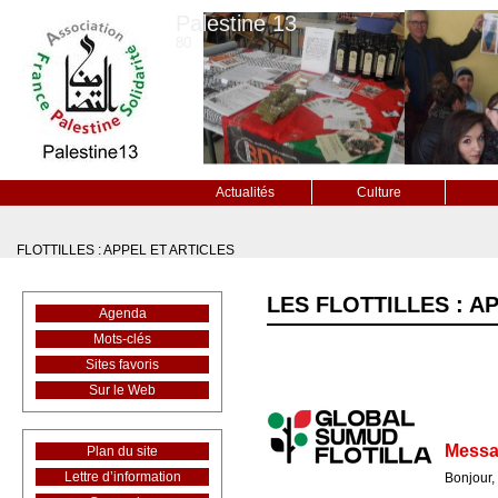
Palestine 13
80
Actualités
Culture
FLOTTILLES : APPEL ET ARTICLES
LES FLOTTILLES : A
Agenda
Mots-clés
Sites favoris
Sur le Web
Messa
Plan du site
Lettre d’information
Bonjour,