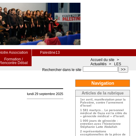
Notre Association
Palestine13
Formation /
Accueil du site
>
Rencontre Débat
Actualités
>
LES
>>
Rechercher dans le site
Navigation
Articles de la rubrique
lundi 29 septembre 2025
1er avril, manifestation pour la
Palestine, contre l’armement
d’Israel
1 581 martyrs... Le personnel
médical de Gaza est la cible du
« génocide médical » d’Israël.
1 000 jours de génocide :
entretien avec l’historienne
Stéphanie Latte Abdallah
2 représentations
exceptionnelles de la pièce de