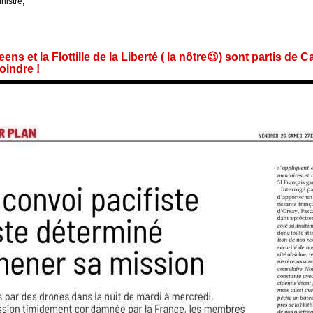
nistre,
s et la Flottille de la Liberté ( la nôtre😉) sont partis de C
oindre !