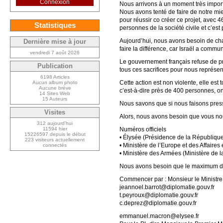
Connexion
Nous arrivons à un moment très import
Nous avons tenté de faire de notre mie
pour réussir co créer ce projet, avec 
Statistiques
personnes de la société civile et c’est 
Aujourd’hui, nous avons besoin de cha
Dernière mise à jour
faire la différence, car Israël a commun
vendredi 7 août 2026
Le gouvernement français refuse de prot
Publication
tous ces sacrifices pour nous représent
6198 Articles
Cette action est non violente, elle est 
Aucun album photo
Aucune brève
c’est-à-dire près de 400 personnes, ont
14 Sites Web
15 Auteurs
Nous savons que si nous faisons press
Visites
Alors, nous avons besoin que vous nous
312 aujourd’hui
Numéros officiels
11594 hier
15226597 depuis le début
• Élysée (Présidence de la République
223 visiteurs actuellement
• Ministère de l’Europe et des Affaire
connectés
• Ministère des Armées (Ministère de l
Nous avons besoin que le maximum de
Commencer par : Monsieur le Ministre 
jeannoel.barrot@diplomatie.gouv.fr
t.peyroux@diplomatie.gouv.fr
c.deprez@diplomatie.gouv.fr
emmanuel.macron@elysee.fr