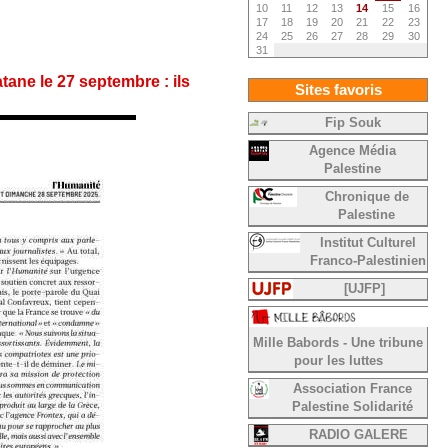
10
11
12
13
14
15
16
17
18
19
20
21
22
23
24
25
26
27
28
29
30
31
atane le 27 septembre : ils
Sites favoris
Fip Souk
Agence Média
Palestine
Chronique de
Palestine
Institut Culturel
Franco-Palestinien
[UJFP]
Mille Babords - Une tribune
pour les luttes
Association France
Palestine Solidarité
RADIO GALERE