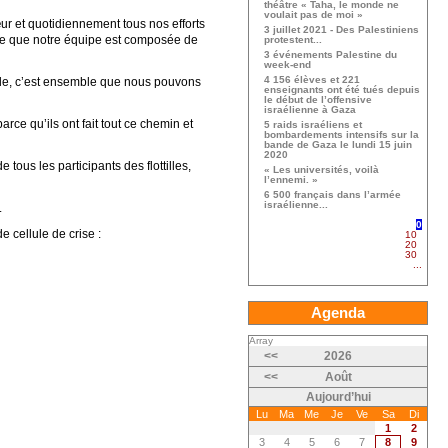
théâtre « Taha, le monde ne
voulait pas de moi »
œur et quotidiennement tous nos efforts
3 juillet 2021 - Des Palestiniens
parce que notre équipe est composée de
protestent...
3 événements Palestine du
week-end
4 156 élèves et 221
ille, c’est ensemble que nous pouvons
enseignants ont été tués depuis
le début de l’offensive
israélienne à Gaza
arce qu’ils ont fait tout ce chemin et
5 raids israéliens et
bombardements intensifs sur la
bande de Gaza le lundi 15 juin
2020
 tous les participants des flottilles,
« Les universités, voilà
l’ennemi. »
6 500 français dans l’armée
israélienne...
.
0
 cellule de crise :
10
20
30
...
Agenda
Array
<<
2026
<<
Août
Aujourd’hui
Lu
Ma
Me
Je
Ve
Sa
Di
1
2
3
4
5
6
7
8
9