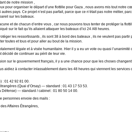
ant de notre mission ,
ux pour organiser le départ d’une flottille pour Gaza , nous avons mis tout notre c
46 autres pays. Ce projet n’est pas parfait, parce que ce n’était pas notre métier, 
pareil sur les bateaux.
cune et de chacun d’entre vous , car nous pouvons tous tenter de protéger la flott
iqué sur le fait qu’ils allaient attaquer les bateaux d’ici 24 /48 heures.
éger les ressortissants , ils sont 38 à bord des bateaux , ils ne veulent pas partir p
er toutes et tous et pour aller au bout de la mission.
totalement légale et à visée humanitaire. Hier il y a eu un vote ou quasi l’unanimité de
 décidé de continuer au péril de leur vie.
ion sur le gouvernement français, il y a une chance pour que les choses changent
 aidiez à contacter inlassablement dans les 48 heures qui viennent les services de
) : 01 42 92 81 00.
s étrangères (Quai d’Orsay) — standard : 01 43 17 53 53.
a Défense) — standard / cabinet : 01 80 50 14 00.
 personnes envoie des mails :
des Affaires Étrangères,