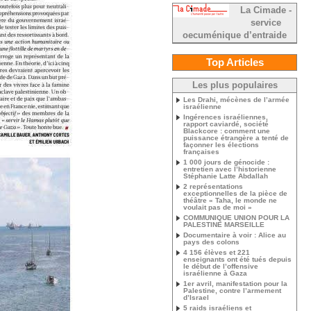
La Cimade -
service
oecuménique d’entraide
Top Articles
Les plus populaires
Les Drahi, mécènes de l’armée
israélienne
Ingérences israéliennes,
rapport caviardé, société
Blackcore : comment une
puissance étrangère a tenté de
façonner les élections
françaises
1 000 jours de génocide :
entretien avec l’historienne
Stéphanie Latte Abdallah
2 représentations
exceptionnelles de la pièce de
théâtre « Taha, le monde ne
voulait pas de moi »
COMMUNIQUE UNION POUR LA
PALESTINE MARSEILLE
Documentaire à voir : Alice au
pays des colons
4 156 élèves et 221
enseignants ont été tués depuis
le début de l’offensive
israélienne à Gaza
1er avril, manifestation pour la
Palestine, contre l’armement
d’Israel
5 raids israéliens et