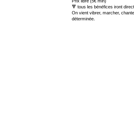
Prix libre (5€ min)
🔻 tous les bénéfices iront dir
On vient vibrer, marcher, chanter
déterminée.