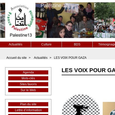
Palestine 13
80
Actualités
Culture
BDS
Témoignag
Accueil du site
>
Actualités
>
LES VOIX POUR GAZA
LES VOIX POUR G
Agenda
Mots-clés
Sites favoris
Sur le Web
Plan du site
Lettre d’information