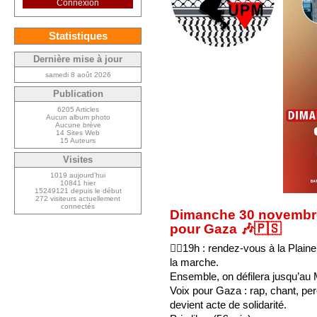
Connexion
Statistiques
Dernière mise à jour
samedi 8 août 2026
Publication
6205 Articles
Aucun album photo
Aucune brève
14 Sites Web
15 Auteurs
Visites
1019 aujourd’hui
10841 hier
15249121 depuis le début
272 visiteurs actuellement
connectés
Dimanche 30 novembre,
pour Gaza 🎶🇵🇸
✊🏽19h : rendez-vous à la Plaine
la marche.
Ensemble, on défilera jusqu’au M
Voix pour Gaza : rap, chant, pe
devient acte de solidarité.