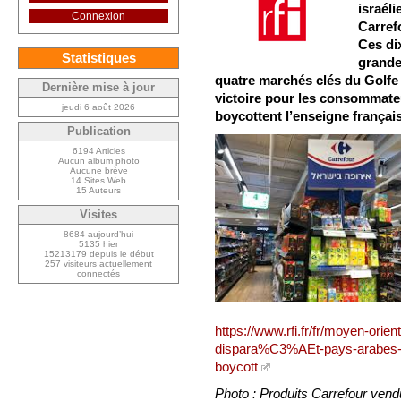
israél
Connexion
Carref
Ces dix
Statistiques
grande
quatre marchés clés du Golfe
Dernière mise à jour
victoire pour les consommateu
jeudi 6 août 2026
boycottent l’enseigne françai
Publication
6194 Articles
Aucun album photo
Aucune brève
14 Sites Web
15 Auteurs
Visites
8684 aujourd’hui
5135 hier
15213179 depuis le début
257 visiteurs actuellement
connectés
https://www.rfi.fr/fr/moyen-ori
dispara%C3%AEt-pays-arabes-vic
boycott
Photo : Produits Carrefour vend