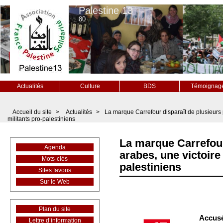
Palestine 13
80
Actualités
Culture
BDS
Témoignag
Accueil du site
>
Actualités
>
La marque Carrefour disparaît de plusieurs 
militants pro-palestiniens
La marque Carrefour
Agenda
arabes, une victoire
Mots-clés
palestiniens
Sites favoris
Sur le Web
Plan du site
Accusé
Lettre d’information