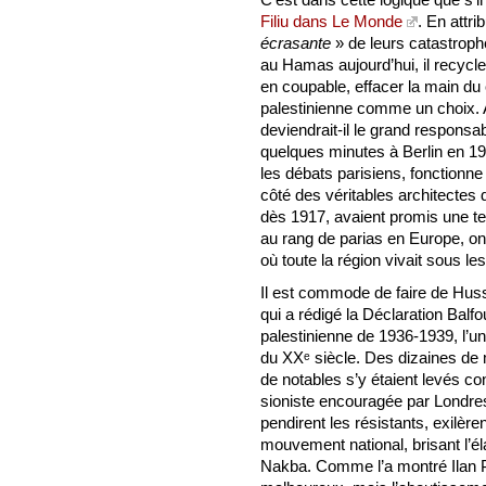
Filiu dans Le Monde
. En attri
écrasante
» de leurs catastroph
au Hamas aujourd’hui, il recycle
en coupable, effacer la main du 
palestinienne comme un choix. A
deviendrait-il le grand responsa
quelques minutes à Berlin en 
les débats parisiens, fonctionn
côté des véritables architectes 
dès 1917, avaient promis une te
au rang de parias en Europe, 
où toute la région vivait sous le
Il est commode de faire de Huss
qui a rédigé la Déclaration Balfou
palestinienne de 1936-1939, l’u
du XXᵉ siècle. Des dizaines de m
de notables s’y étaient levés co
sioniste encouragée par Londres.
pendirent les résistants, exilèren
mouvement national, brisant l’éla
Nakba. Comme l’a montré Ilan Pa