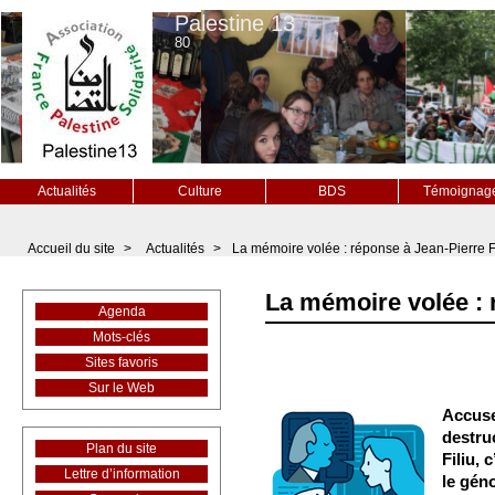
Palestine 13
80
Actualités
Culture
BDS
Témoignag
Accueil du site
>
Actualités
>
La mémoire volée : réponse à Jean-Pierre F
La mémoire volée : 
Agenda
Mots-clés
Sites favoris
Sur le Web
Accuse
destru
Plan du site
Filiu, 
Lettre d’information
le gén