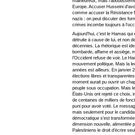
malheureux, mais l’aboutissemen
Europe. Accuser Husseini d’avoir 
comme accuser la Résistance f
nazis : on peut discuter des form
crimes incombe toujours à l’occ
Aujourd’hui, c’est le Hamas qu
détruite à cause de lui, et non d
décennies. La rhétorique est iden
bombarde, affame et assiège, ma
l’Occident refuse de voir. Le H
mouvement politique. Mais la le
années est ailleurs. En janvier 
élections libres et transparente
moment aurait pu ouvrir un chapit
peuple sous occupation. Mais le 
États-Unis ont rejeté ce choix,
de centaines de milliers de fonc
puni pour avoir voté. Le message
mais seulement pour le candidat
démocratique s’est transformée e
dimension nouvelle, alimentée p
Palestiniens le droit d’écrire seu