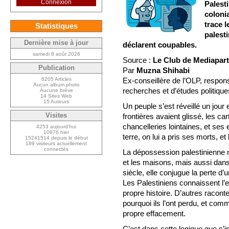
Connexion
Palest
coloni
trace l
Statistiques
palesti
Dernière mise à jour
déclarent coupables.
samedi 8 août 2026
Source :
Le Club de Mediapart
Publication
Par
Muzna Shihabi
6205 Articles
Ex-conseillère de l’OLP, respo
Aucun album photo
recherches et d’études politique
Aucune brève
14 Sites Web
15 Auteurs
Un peuple s’est réveillé un jour e
Visites
frontières avaient glissé, les c
chancelleries lointaines, et ses 
4253 aujourd’hui
10976 hier
terre, on lui a pris ses morts, et
15241514 depuis le début
189 visiteurs actuellement
connectés
La dépossession palestinienne
et les maisons, mais aussi dans 
siècle, elle conjugue la perte d’
Les Palestiniens connaissent l’e
propre histoire. D’autres raconte
pourquoi ils l’ont perdu, et comm
propre effacement.
C’est dans cette logique que s’i